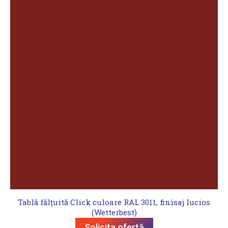
Tablă fălțuită Click culoare RAL 3011, finisaj lucios
(Wetterbest)
Solicita ofertă