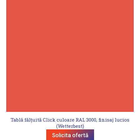
Tablă fălțuită Click culoare RAL 3000, finisaj lucios
(Wetterbest)
Solicita ofertă