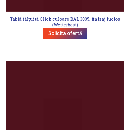
Tablă fălțuită Click culoare RAL 3005, finisaj lucios
(Wetterbest)
Solicita ofertă