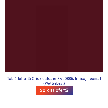
Tablă fălțuită Click culoare RAL 3005, finisaj neomat
(Wetterbest)
Solicita ofertă