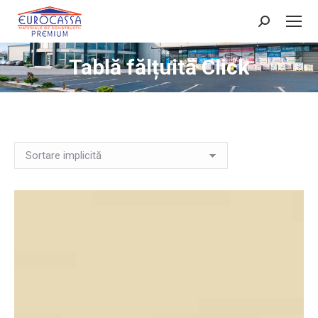
Search:
Tablă fălțuită Click