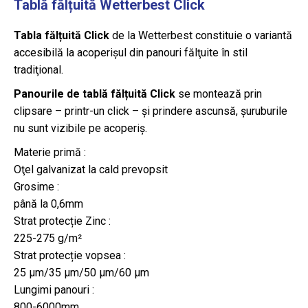
Tablă fălțuită Wetterbest Click
Tabla fălțuită Click
de la Wetterbest constituie o variantă
accesibilă la acoperişul din panouri fălţuite în stil
tradiţional.
Panourile de tablă fălțuită Click
se montează prin
clipsare – printr-un click – și prindere ascunsă, șuruburile
nu sunt vizibile pe acoperiș.
Materie primă :
Oţel galvanizat la cald prevopsit
Grosime :
până la 0,6mm
Strat protecție Zinc :
225-275 g/m²
Strat protecție vopsea :
25 μm/35 μm/50 μm/60 μm
Lungimi panouri :
800-6000mm