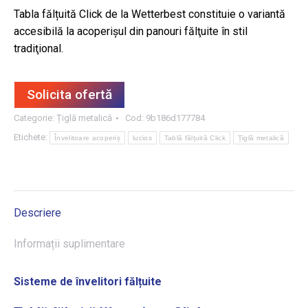
Tabla fălțuită Click de la Wetterbest constituie o variantă
accesibilă la acoperişul din panouri fălţuite în stil
tradiţional.
Solicita ofertă
Categorie:
Țiglă metalică
Cod:
9b186d177784
Etichete:
Învelitoare acoperiș
lucios
Tablă fălțuită Click
Țiglă metalică
Descriere
Informații suplimentare
Sisteme de învelitori fălțuite