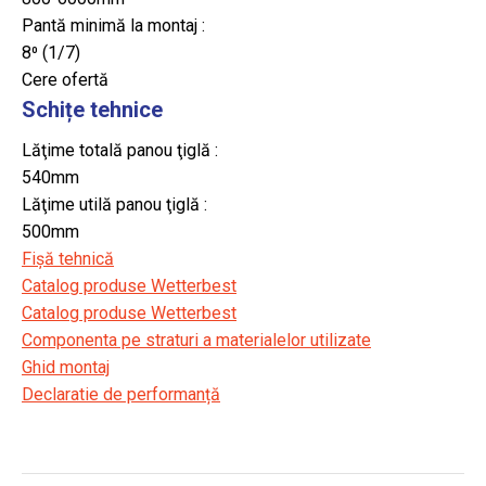
Pantă minimă la montaj :
8⁰ (1/7)
Cere ofertă
Schițe tehnice
Lăţime totală panou ţiglă :
540mm
Lăţime utilă panou ţiglă :
500mm
Fișă tehnică
Catalog produse Wetterbest
Catalog produse Wetterbest
Componenta pe straturi a materialelor utilizate
Ghid montaj
Declaratie de performanță