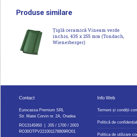
Produse similare
Țiglă ceramică Vineam verde
inchis, 435 x 255 mm (Tondach,
Wienerberger)
Contact
Info Web
Eurocassa Premium SRL
Termeni și condiții co
Str. Matei Corvin nr. 2A, Oradea
Politică de confidențial
RO13145950 | J05 / 1700 / 2003
RO30OTPV221001178809RO01
Politica de utilizare c