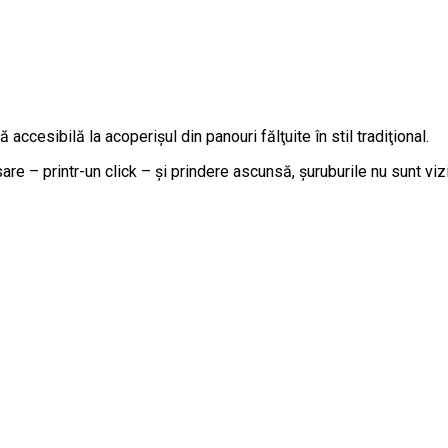
accesibilă la acoperişul din panouri fălţuite în stil tradiţional.
re – printr-un click – și prindere ascunsă, șuruburile nu sunt viz