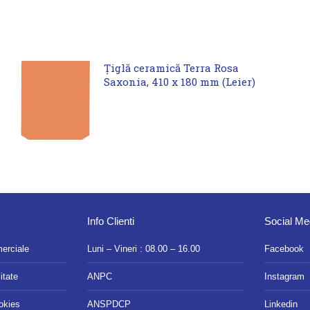
Țiglă ceramică Terra Rosa
Saxonia, 410 x 180 mm (Leier)
Info Clienti
Social Me
merciale
Luni – Vineri : 08.00 – 16.00
Facebook
itate
ANPC
Instagram
ookies
ANSPDCP
Linkedin