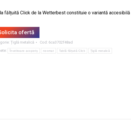
a fălțuită Click de la Wetterbest constituie o variantă accesibilă la
Solicita ofertă
gorie:
Țiglă metalică
Cod:
6ca3702f48ad
hete:
Învelitoare acoperiș
neomat
Tablă fălțuită Click
Țiglă metalică