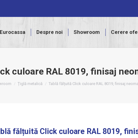
assa
Despre noi
Showroom
Cerere ofertă
Eurocassa
Despre noi
Showroom
Cerere ofe
lick culoare RAL 8019, finisaj ne
e:
wroom
Țiglă metalică
Tablă fălțuită Click culoare RAL 8019, finisaj neom
blă fălțuită Click culoare RAL 8019, fin