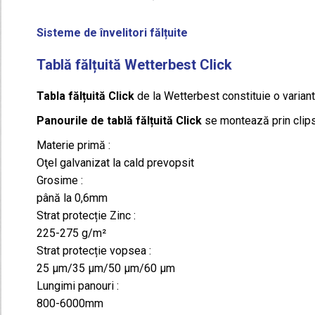
Sisteme de învelitori fălțuite
Tablă fălțuită Wetterbest Click
Tabla fălțuită Click
de la Wetterbest constituie o variantă 
Panourile de tablă fălțuită Click
se montează prin clipsa
Materie primă :
Oţel galvanizat la cald prevopsit
Grosime :
până la 0,6mm
Strat protecție Zinc :
225-275 g/m²
Strat protecție vopsea :
25 μm/35 μm/50 μm/60 μm
Lungimi panouri :
800-6000mm