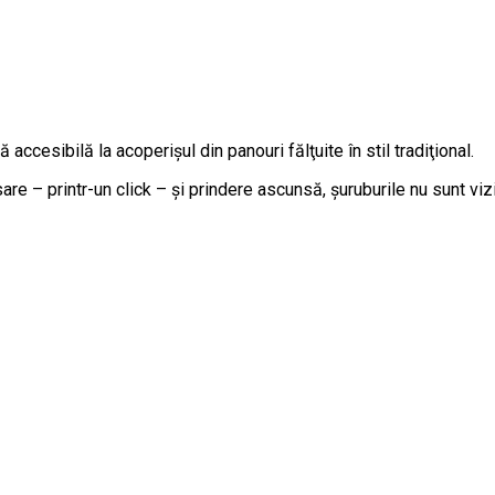
accesibilă la acoperişul din panouri fălţuite în stil tradiţional.
re – printr-un click – și prindere ascunsă, șuruburile nu sunt viz