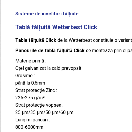
Sisteme de învelitori fălțuite
Tablă fălțuită Wetterbest Click
Tabla fălțuită Click
de la Wetterbest constituie o variantă 
Panourile de tablă fălțuită Click
se montează prin clipsa
Materie primă :
Oţel galvanizat la cald prevopsit
Grosime :
până la 0,6mm
Strat protecție Zinc :
225-275 g/m²
Strat protecție vopsea :
25 μm/35 μm/50 μm/60 μm
Lungimi panouri :
800-6000mm