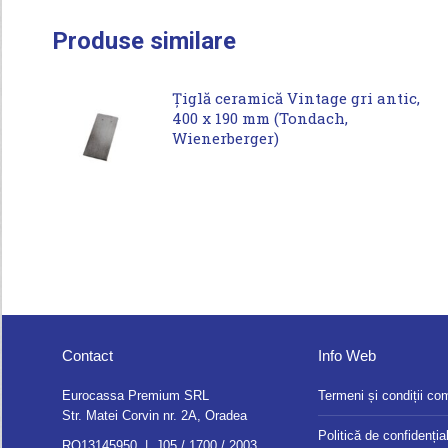
Produse similare
Țiglă ceramică Vintage gri antic,
400 x 190 mm (Tondach,
Wienerberger)
Contact
Info Web
Eurocassa Premium SRL
Termeni și condiții co
Str. Matei Corvin nr. 2A, Oradea
Politică de confidențial
RO13145950 | J05 / 1700 / 2003