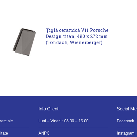
Țiglă ceramică V11 Porsche
Design titan, 480 x 272 mm
(Tondach, Wienerberger)
Info Clienti
Social Me
merciale
Luni – Vineri : 08.00 – 16.00
Facebook
itate
ANPC
Instagram