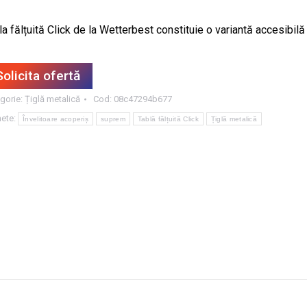
a fălțuită Click de la Wetterbest constituie o variantă accesibilă la
Solicita ofertă
gorie:
Țiglă metalică
Cod:
08c47294b677
hete:
Învelitoare acoperiș
suprem
Tablă fălțuită Click
Țiglă metalică