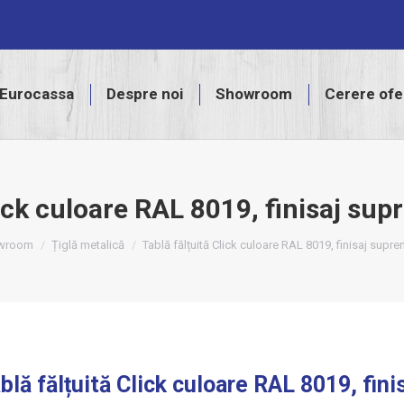
assa
Despre noi
Showroom
Cerere ofertă
Eurocassa
Despre noi
Showroom
Cerere ofe
lick culoare RAL 8019, finisaj su
e:
wroom
Țiglă metalică
Tablă fălțuită Click culoare RAL 8019, finisaj supr
blă fălțuită Click culoare RAL 8019, fin