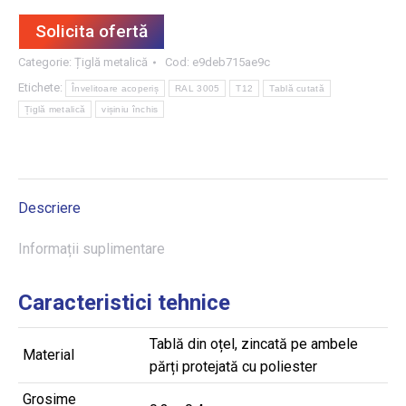
Solicita ofertă
Categorie:
Țiglă metalică
Cod:
e9deb715ae9c
Etichete:
Învelitoare acoperiș
RAL 3005
T12
Tablă cutată
Țiglă metalică
vișiniu închis
Descriere
Informații suplimentare
Caracteristici tehnice
Tablă din oțel, zincată pe ambele
Material
părți protejată cu poliester
Grosime