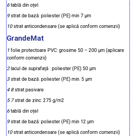
6
tablă din oțel
9
strat de bază: poliester (PE) min 7 µm
10
strat anticondensare (se aplică conform comenzii)
GrandeMat
1
folie protectoare PVC: grosime 50 – 200 µm (aplicare
conform comenzii)
2
lacul de suprafață : poliester (PE) 50 µm
3
strat de bază: poliester (PE) min. 5 µm
4
8
strat pasivare
5
7
strat de zinc: 275 g/m2
6
tablă din oțel
9
strat de bază: poliester (PE) min 12 µm
10
strat anticondensare (se aplică conform comenzii)