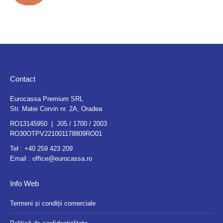
Contact
Eurocassa Premium SRL
Str. Matei Corvin nr. 2A, Oradea
RO13145950 | J05 / 1700 / 2003
RO30OTPV221001178809RO01
Tel :
+40 259 423 209
Email :
office@eurocassa.ro
Info Web
Termeni și condiții comerciale