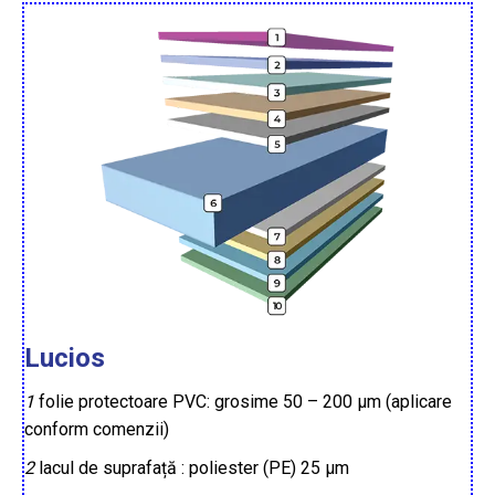
Lucios
1
folie protectoare PVC: grosime 50 – 200 µm (aplicare
conform comenzii)
2
lacul de suprafață : poliester (PE) 25 µm