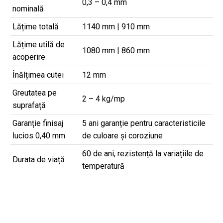
0,3 – 0,4 mm
nominală
Lățime totală
1140 mm | 910 mm
Lățime utilă de
1080 mm | 860 mm
acoperire
Înălțimea cutei
12 mm
Greutatea pe
2 – 4 kg/mp
suprafață
Garanție finisaj
5 ani garanție pentru caracteristicile
lucios 0,40 mm
de culoare și coroziune
60 de ani, rezistență la variațiile de
Durata de viață
temperatură