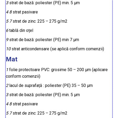
3
strat de bază: poliester (PE) min. 5 µm
4
8
strat pasivare
5
7
strat de zinc: 225 – 275 g/m2
6
tablă din oțel
9
strat de bază: poliester (PE) min 7 µm
10
strat anticondensare (se aplică conform comenzii)
Mat
1
folie protectoare PVC: grosime 50 – 200 µm (aplicare
conform comenzii)
2
lacul de suprafață : poliester (PE) 35 – 50 µm
3
strat de bază: poliester (PE) min. 5 µm
4
8
strat pasivare
5
7
strat de zinc: 225 – 275 g/m2