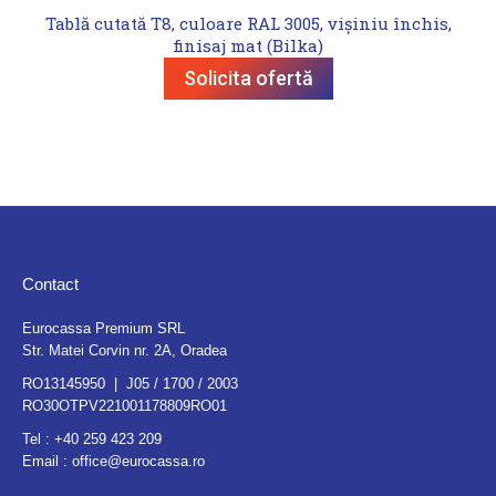
Tablă cutată T8, culoare RAL 3005, vișiniu închis,
finisaj mat (Bilka)
Solicita ofertă
Contact
Eurocassa Premium SRL
Str. Matei Corvin nr. 2A, Oradea
RO13145950 | J05 / 1700 / 2003
RO30OTPV221001178809RO01
Tel :
+40 259 423 209
Email :
office@eurocassa.ro