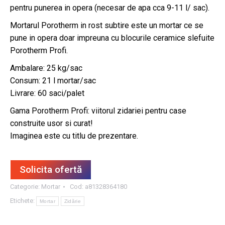
pentru punerea in opera (necesar de apa cca 9-11 l/ sac).
Mortarul Porotherm in rost subtire este un mortar ce se
pune in opera doar impreuna cu blocurile ceramice slefuite
Porotherm Profi.
Ambalare: 25 kg/sac
Consum: 21 l mortar/sac
Livrare: 60 saci/palet
Gama Porotherm Profi: viitorul zidariei pentru case
construite usor si curat!
Imaginea este cu titlu de prezentare.
Solicita ofertă
Categorie:
Mortar
Cod:
a81328364180
Etichete:
Mortar
Zidărie