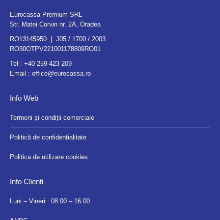
Eurocassa Premium SRL
Str. Matei Corvin nr. 2A, Oradea
RO13145950 | J05 / 1700 / 2003
RO30OTPV221001178809RO01
Tel :
+40 259 423 209
Email :
office@eurocassa.ro
Info Web
Termeni și condiții comerciale
Politică de confidențialitate
Politica de utilizare cookies
Info Clienti
Luni – Vineri : 08.00 – 16.00