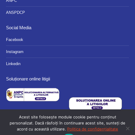
ANPC
ANSPDCP
Social Media
Facebook
Instagram
Linkedin
Soluționare online litigii
Acest site folosește module cookie pentru conținut
personalizat. Dacă răsfoiți în continuare acest site, sunteți de
acord cu această utilizare.
Politica de confidențialitate
© 2024 Eurocassa - Toate drepturile rezervate.