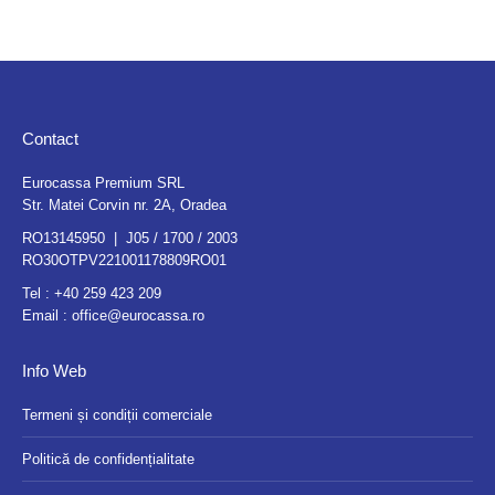
Contact
Eurocassa Premium SRL
Str. Matei Corvin nr. 2A, Oradea
RO13145950 | J05 / 1700 / 2003
RO30OTPV221001178809RO01
Tel :
+40 259 423 209
Email :
office@eurocassa.ro
Info Web
Termeni și condiții comerciale
Politică de confidențialitate