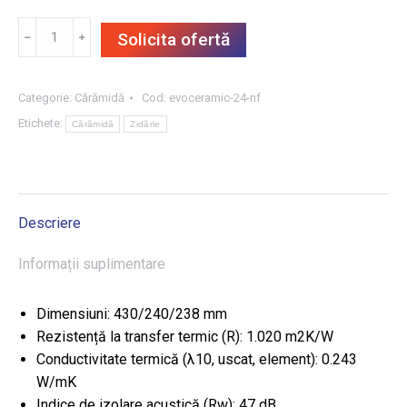
Cantitate
﹣
﹢
Solicita ofertă
Cărămidă
cu
nut
Categorie:
Cărămidă
Cod:
evoceramic-24-nf
și
Etichete:
Cărămidă
Zidărie
feder
EVOCERAMIC
24
NF
Descriere
(Cemacon)
Informații suplimentare
Dimensiuni: 430/240/238 mm
Rezistență la transfer termic (R): 1.020 m2K/W
Conductivitate termică (λ10, uscat, element): 0.243
W/mK
Indice de izolare acustică (Rw): 47 dB