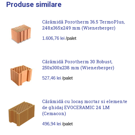
Produse similare
Cărămidă Porotherm 36.5 TermoPlus,
248x365x249 mm (Wienerberger)
1.606,76
lei
/palet
Cărămidă Porotherm 30 Robust,
250x300x238 mm (Wienerberger)
527,46
lei
/palet
Cărămidă cu locaș mortar si elemente
de ghidaj EVOCERAMIC 24 LM
(Cemacon)
496,94
lei
/palet