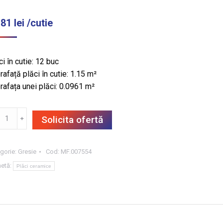
,81
lei
/cutie
ci în cutie: 12 buc
rafață plăci în cutie: 1.15 m²
rafața unei plăci: 0.0961 m²
titate
﹢
Solicita ofertă
SIE
BLIN
OWN
gorie:
Gresie
Cod:
MF.007554
5X62,
hetă:
Plăci ceramice
5
/CUT