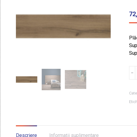
72
Plă
Sup
Sup
Can
﹣
GRE
DU
BR
Cate
15.
Etic
1.1
m²
Descriere
Informații suplimentare