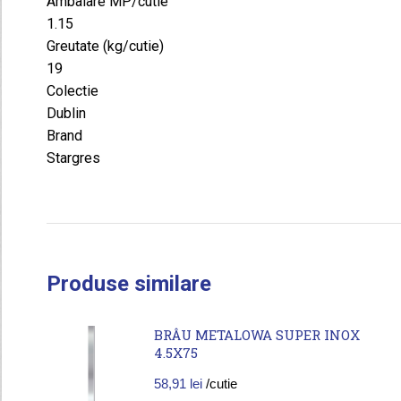
Ambalare MP/cutie
1.15
Greutate (kg/cutie)
19
Colectie
Dublin
Brand
Stargres
Produse similare
BRÂU METALOWA SUPER INOX
4.5X75
58,91
lei
/cutie