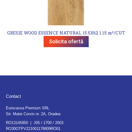
GRESIE WOOD ESSENCE NATURAL 15.5X62 1.15 m²/CUT
Solicita ofertă
Contact
Eurocassa Premium SRL
Str. Matei Corvin nr. 2A, Oradea
RO13145950 | J05 / 1700 / 2003
RO30OTPV221001178809RO01