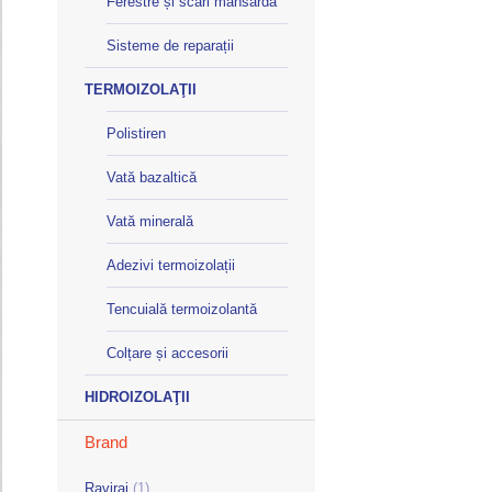
Ferestre și scări mansardă
Sisteme de reparații
TERMOIZOLAŢII
Polistiren
Vată bazaltică
Vată minerală
Adezivi termoizolații
Tencuială termoizolantă
Colțare și accesorii
HIDROIZOLAŢII
Brand
Raviraj
(1)