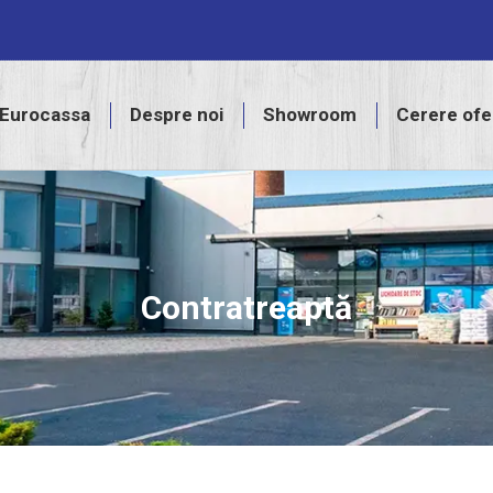
assa
Despre noi
Showroom
Cerere ofertă
Eurocassa
Despre noi
Showroom
Cerere ofe
Contratreaptă