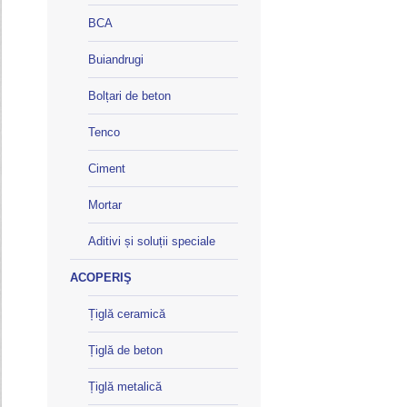
BCA
Buiandrugi
Bolțari de beton
Tenco
Ciment
Mortar
Aditivi și soluții speciale
ACOPERIŞ
Țiglă ceramică
Țiglă de beton
Țiglă metalică