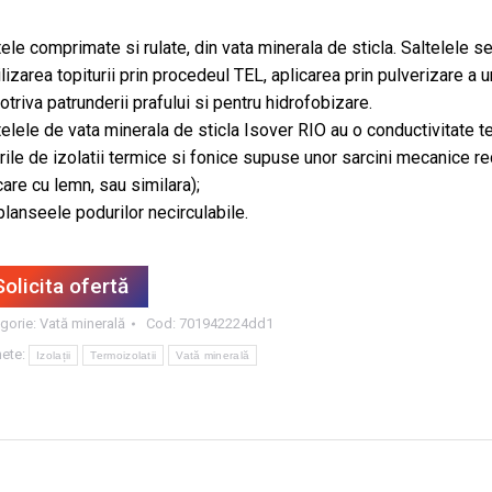
tele comprimate si rulate, din vata minerala de sticla. Saltelele se
rilizarea topiturii prin procedeul TEL, aplicarea prin pulverizare a 
otriva patrunderii prafului si pentru hidrofobizare.
ltelele de vata minerala de sticla Isover RIO au o conductivitate 
urile de izolatii termice si fonice supuse unor sarcini mecanice re
care cu lemn, sau similara);
planseele podurilor necirculabile.
Solicita ofertă
gorie:
Vată minerală
Cod:
701942224dd1
hete:
Izolații
Termoizolatii
Vată minerală