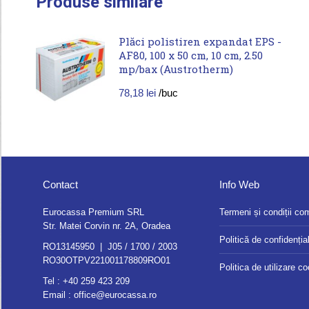
Produse similare
Plăci polistiren expandat EPS -
AF80, 100 x 50 cm, 10 cm, 2.50
mp/bax (Austrotherm)
78,18
lei
/buc
Contact
Info Web
Eurocassa Premium SRL
Termeni și condiții co
Str. Matei Corvin nr. 2A, Oradea
Politică de confidențial
RO13145950 | J05 / 1700 / 2003
RO30OTPV221001178809RO01
Politica de utilizare c
Tel :
+40 259 423 209
Email :
office@eurocassa.ro