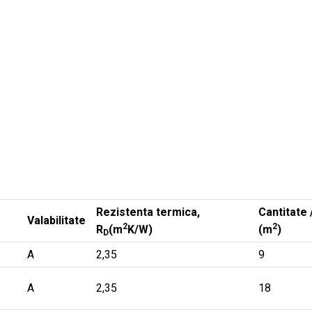
Rezistenta termica,
Cantitate 
Valabilitate
2
2
R
(m
K/W)
(m
)
D
A
2,35
9
A
2,35
18