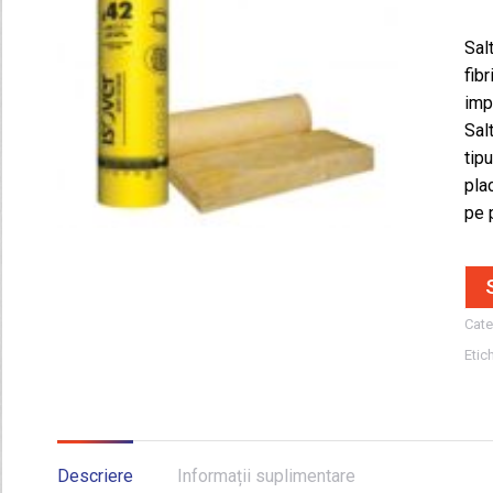
Sal
fib
imp
​Sa
tip
pla
pe 
Cate
Etic
Descriere
Informații suplimentare