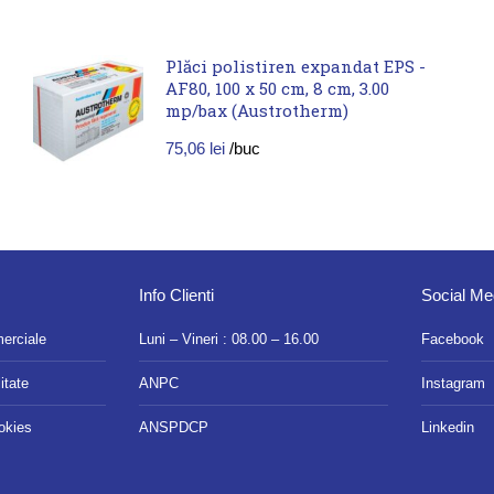
Plăci polistiren expandat EPS -
AF80, 100 x 50 cm, 8 cm, 3.00
mp/bax (Austrotherm)
75,06
lei
/buc
Info Clienti
Social Me
merciale
Luni – Vineri : 08.00 – 16.00
Facebook
itate
ANPC
Instagram
ookies
ANSPDCP
Linkedin