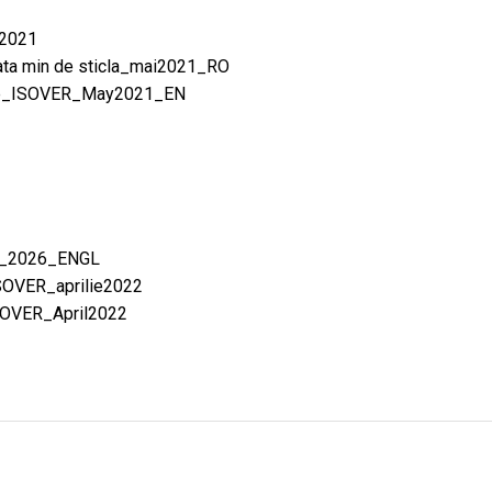
e2021
ata min de sticla_mai2021_RO
ance_ISOVER_May2021_EN
21_2026_ENGL
 ISOVER_aprilie2022
ISOVER_April2022