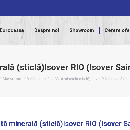
assa
Despre noi
Showroom
Cerere ofertă
Eurocassa
Despre noi
Showroom
Cerere ofe
ală (sticlă)Isover RIO (Isover Sa
e here:
Showroom
Vată minerală
Vată minerală (sticlă)Isover RIO (Isover Sain
tă minerală (sticlă)Isover RIO (Isover S