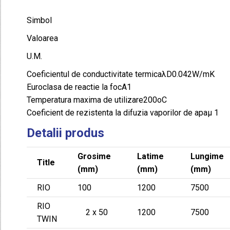
Simbol
Valoarea
U.M.
Coeficientul de conductivitate termicaλD0.042W/mK
Euroclasa de reactie la focA1
Temperatura maxima de utilizare200oC
Coeficient de rezistenta la difuzia vaporilor de apaμ 1
Detalii produs
Grosime
Latime
Lungime
Title
(mm)
(mm)
(mm)
RIO
100
1200
7500
RIO
2 x 50
1200
7500
TWIN