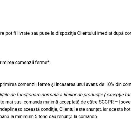
 pot fi livrate sau puse la dispoziţia Clientului imediat după c
primirea comenzii ferme*.
 primirea comenzii ferme şi încasarea unui avans de 10% din cont
ţiile de funcţionare normală a liniilor de producţie ( excepţie f
ate mai sus, comanda minimă acceptată de către SGCPR – Isover di
ndeplinesc această condiţie, Clientul este anunţat, iar acesta hot
 până la minimum 5 tone sau renunţă la comandă.