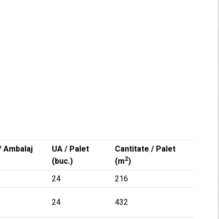
/ Ambalaj
UA / Palet
Cantitate / Palet
2
(buc.)
(m
)
24
216
24
432