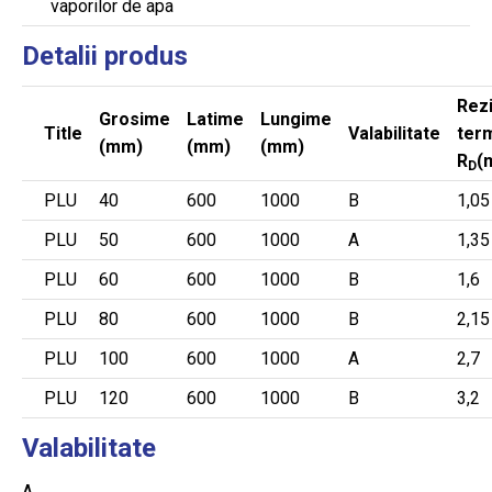
vaporilor de apa
Detalii produs
Rez
Grosime
Latime
Lungime
Title
Valabilitate
term
(mm)
(mm)
(mm)
R
(
D
PLU
40
600
1000
B
1,05
PLU
50
600
1000
A
1,35
PLU
60
600
1000
B
1,6
PLU
80
600
1000
B
2,15
PLU
100
600
1000
A
2,7
PLU
120
600
1000
B
3,2
Valabilitate
A