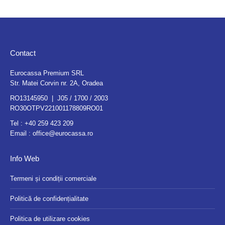
Contact
Eurocassa Premium SRL
Str. Matei Corvin nr. 2A, Oradea
RO13145950 | J05 / 1700 / 2003
RO30OTPV221001178809RO01
Tel :
+40 259 423 209
Email :
office@eurocassa.ro
Info Web
Termeni și condiții comerciale
Politică de confidențialitate
Politica de utilizare cookies