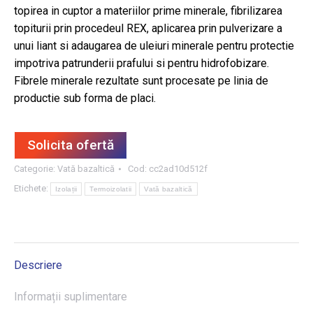
topirea in cuptor a materiilor prime minerale, fibrilizarea
topiturii prin procedeul REX, aplicarea prin pulverizare a
unui liant si adaugarea de uleiuri minerale pentru protectie
impotriva patrunderii prafului si pentru hidrofobizare.
Fibrele minerale rezultate sunt procesate pe linia de
productie sub forma de placi.
Solicita ofertă
Categorie:
Vată bazaltică
Cod:
cc2ad10d512f
Etichete:
Izolații
Termoizolatii
Vată bazaltică
Descriere
Informații suplimentare