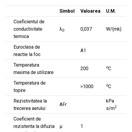
Simbol
Valoarea
U.M.
Coeficientul de
conductivitate
λ
0,037
W/(mk)
D
termica
Euroclasa de
A1
reactie la foc
Temperatura
o
200
C
maxima de utilizare
Temperatura de
o
>1000
C
topire
Rezistivitatea la
kPa
AFr
2
trecerea aerului
s/m
Coeficient de
rezistenta la difuzia
μ
1