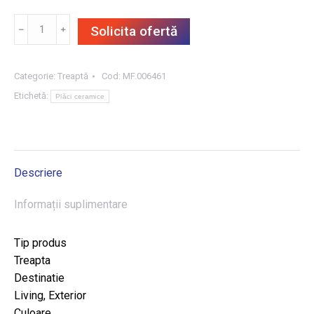
Cantitate
﹣
﹢
Solicita ofertă
TREAPTĂ
TITANIUM
BG
Categorie:
Treaptă
Cod:
MF.006461
30X120,
Etichetă:
Plăci ceramice
3BUC/CUT,
1.08
m²/CUT
Descriere
Informații suplimentare
Tip produs
Treapta
Destinatie
Living, Exterior
Culoare