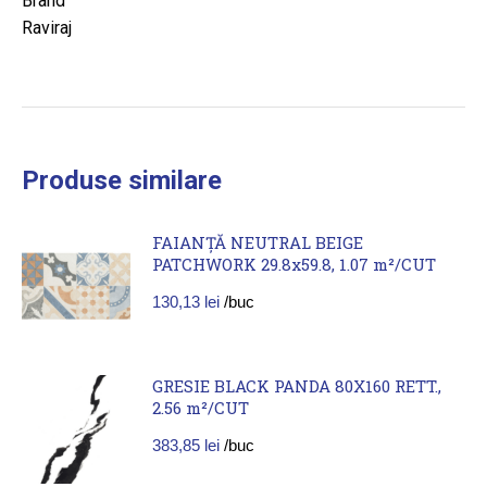
Brand
Raviraj
Produse similare
FAIANȚĂ NEUTRAL BEIGE
PATCHWORK 29.8x59.8, 1.07 m²/CUT
130,13
lei
/buc
GRESIE BLACK PANDA 80X160 RETT.,
2.56 m²/CUT
383,85
lei
/buc