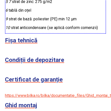
5
7
strat de zinc: 275 g/m2
6
tablă din oțel
9
strat de bază: poliester (PE) min 12 µm
10
strat anticondensare (se aplică conform comenzii)
Fișa tehnică
Condiții de depozitare
Certificat de garanție
https://www.bilka.ro/bilka/documentatie_files/Ghid_montaj_t
Ghid montaj