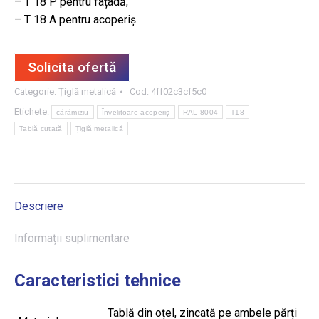
– T 18 P pentru fațadă;
– T 18 A pentru acoperiș.
Solicita ofertă
Categorie:
Țiglă metalică
Cod:
4ff02c3cf5c0
Etichete:
cărămiziu
Învelitoare acoperiș
RAL 8004
T18
Tablă cutată
Țiglă metalică
Descriere
Informații suplimentare
Caracteristici tehnice
Tablă din oțel, zincată pe ambele părți