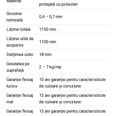
Material
protejată cu poliester
Grosime
0,4 – 0,7 mm
nominală
Lățime totală
1150 mm
Lățime utilă de
1100 mm
acoperire
Înălțimea cutei
18 mm
Greutatea pe
2 – 7 kg/mp
suprafață
Garanție finisaj
10 ani garanție pentru caracteristicile
lucios
de culoare și coroziune
Garanție finisaj
15 ani garanție pentru caracteristicile
mat
de culoare și coroziune
Garanție finisaj
15 ani garanție pentru caracteristicile