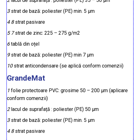
2
lacul de suprafață : poliester (PE) 35 – 50 µm
3
strat de bază: poliester (PE) min. 5 µm
4
8
strat pasivare
5
7
strat de zinc: 225 – 275 g/m2
6
tablă din oțel
9
strat de bază: poliester (PE) min 7 µm
10
strat anticondensare (se aplică conform comenzii)
GrandeMat
1
folie protectoare PVC: grosime 50 – 200 µm (aplicare
conform comenzii)
2
lacul de suprafață : poliester (PE) 50 µm
3
strat de bază: poliester (PE) min. 5 µm
4
8
strat pasivare