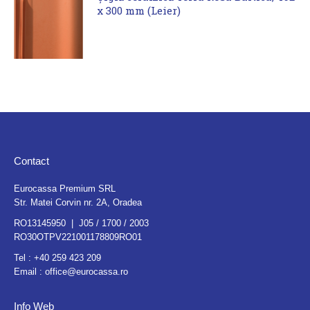
x 300 mm (Leier)
Contact
Eurocassa Premium SRL
Str. Matei Corvin nr. 2A, Oradea
RO13145950 | J05 / 1700 / 2003
RO30OTPV221001178809RO01
Tel :
+40 259 423 209
Email :
office@eurocassa.ro
Info Web