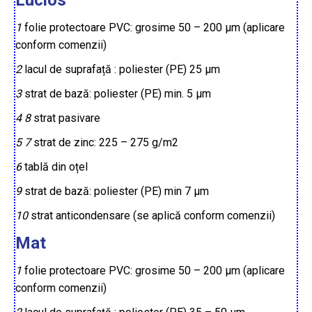
Lucios
1
folie protectoare PVC: grosime 50 – 200 µm (aplicare
conform comenzii)
2
lacul de suprafață : poliester (PE) 25 µm
3
strat de bază: poliester (PE) min. 5 µm
4
8
strat pasivare
5
7
strat de zinc: 225 – 275 g/m2
6
tablă din oțel
9
strat de bază: poliester (PE) min 7 µm
10
strat anticondensare (se aplică conform comenzii)
Mat
1
folie protectoare PVC: grosime 50 – 200 µm (aplicare
conform comenzii)