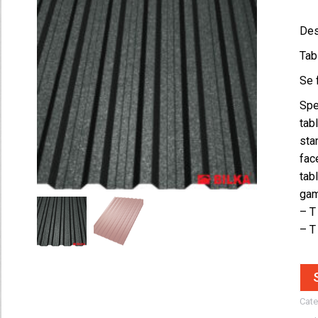
Des
Tab
Se 
Spe
tab
sta
fac
tab
gam
– T
– T
Cate