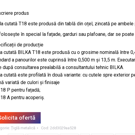
criere produs
la cutată T18 este produsă din tablă din oțel, zincată pe ambele pă
folosește în special la fațade, garduri sau plafoane, dar se poate
cificații de producție
la cutată BILKA T18 este produsă cu o grosime nominală între 0,4
ndard a panourilor este cuprinsă între 0,500 m și 13,5 m. Executar
e după consultarea prealabilă a consultantului tehnic BILKA.
la cutată este profilată în două variante: cu cutele spre exterior p
ă variată de culori și finisaje
 18 P pentru fațadă;
 18 A pentru acoperiș.
Solicita ofertă
gorie:
Țiglă metalică
Cod:
2dd3029aa528