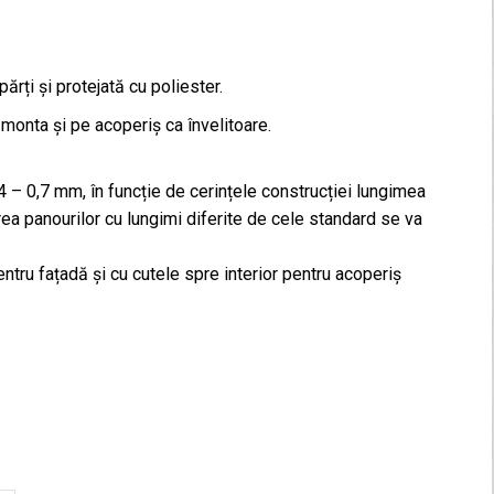
rți și protejată cu poliester.
 monta și pe acoperiș ca învelitoare.
 – 0,7 mm, în funcție de cerințele construcției lungimea
ea panourilor cu lungimi diferite de cele standard se va
entru fațadă și cu cutele spre interior pentru acoperiș