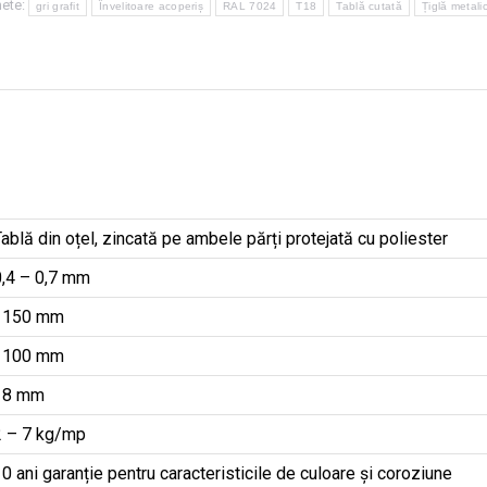
hete:
gri grafit
Învelitoare acoperiș
RAL 7024
T18
Tablă cutată
Țiglă metali
ablă din oțel, zincată pe ambele părți protejată cu poliester
0,4 – 0,7 mm
1150 mm
1100 mm
18 mm
2 – 7 kg/mp
0 ani garanție pentru caracteristicile de culoare și coroziune