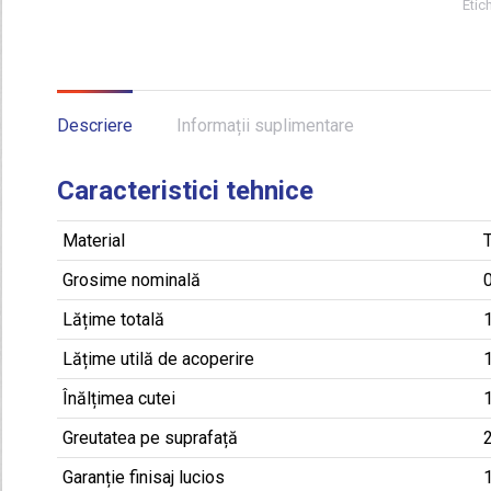
Etic
Descriere
Informații suplimentare
Caracteristici tehnice
Material
T
Grosime nominală
Lățime totală
Lățime utilă de acoperire
Înălțimea cutei
Greutatea pe suprafață
Garanție finisaj lucios
1