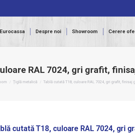
assa
Despre noi
Showroom
Cerere ofertă
Eurocassa
Despre noi
Showroom
Cerere ofe
uloare RAL 7024, gri grafit, finis
oom
Țiglă metalică
Tablă cutată T18, culoare RAL 7024, gri grafit, finisaj
blă cutată T18, culoare RAL 7024, gri gra