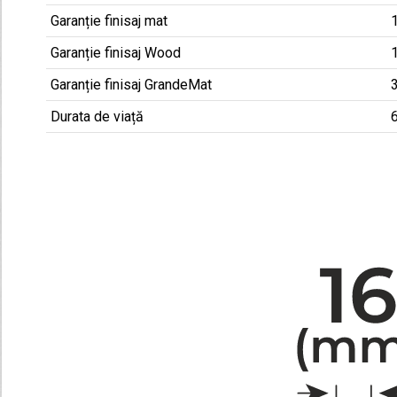
Garanție finisaj mat
1
Garanție finisaj Wood
1
Garanție finisaj GrandeMat
3
Durata de viață
6