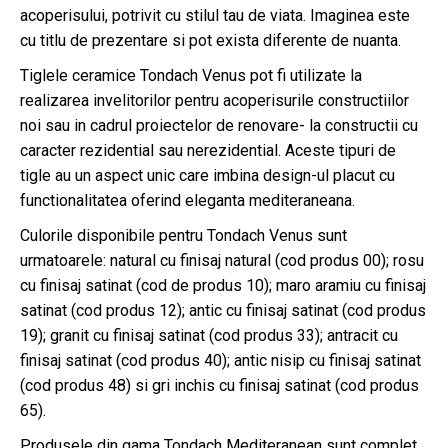
acoperisului, potrivit cu stilul tau de viata. Imaginea este
cu titlu de prezentare si pot exista diferente de nuanta.
Tiglele ceramice Tondach Venus pot fi utilizate la
realizarea invelitorilor pentru acoperisurile constructiilor
noi sau in cadrul proiectelor de renovare- la constructii cu
caracter rezidential sau nerezidential. Aceste tipuri de
tigle au un aspect unic care imbina design-ul placut cu
functionalitatea oferind eleganta mediteraneana.
Culorile disponibile pentru Tondach Venus sunt
urmatoarele: natural cu finisaj natural (cod produs 00); rosu
cu finisaj satinat (cod de produs 10); maro aramiu cu finisaj
satinat (cod produs 12); antic cu finisaj satinat (cod produs
19); granit cu finisaj satinat (cod produs 33); antracit cu
finisaj satinat (cod produs 40); antic nisip cu finisaj satinat
(cod produs 48) si gri inchis cu finisaj satinat (cod produs
65).
Produsele din gama Tondach Mediteranean sunt complet