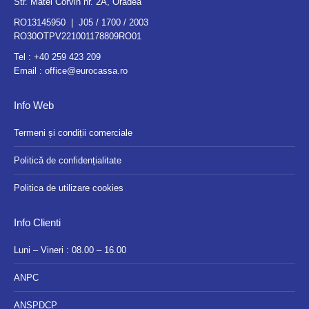
Str. Matei Corvin nr. 2A, Oradea
RO13145950 | J05 / 1700 / 2003
RO30OTPV221001178809RO01
Tel :
+40 259 423 209
Email :
office@eurocassa.ro
Info Web
Termeni și condiții comerciale
Politică de confidențialitate
Politica de utilizare cookies
Info Clienti
Luni – Vineri : 08.00 – 16.00
ANPC
ANSPDCP