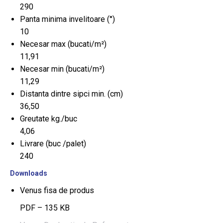
290
Panta minima invelitoare (°)
10
Necesar max (bucati/m²)
11,91
Necesar min (bucati/m²)
11,29
Distanta dintre sipci min. (cm)
36,50
Greutate kg./buc
4,06
Livrare (buc /palet)
240
Downloads
Venus fisa de produs
PDF – 135 KB