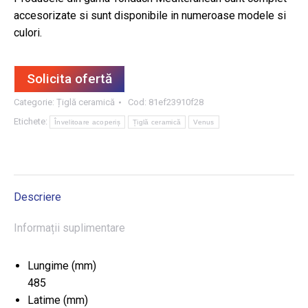
accesorizate si sunt disponibile in numeroase modele si
culori.
Solicita ofertă
Categorie:
Țiglă ceramică
Cod:
81ef23910f28
Etichete:
Învelitoare acoperiș
Țiglă ceramică
Venus
Descriere
Informații suplimentare
Lungime (mm)
485
Latime (mm)