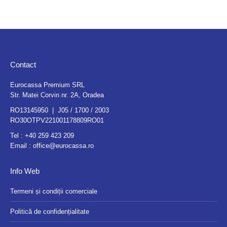
Contact
Eurocassa Premium SRL
Str. Matei Corvin nr. 2A, Oradea
RO13145950 | J05 / 1700 / 2003
RO30OTPV221001178809RO01
Tel :
+40 259 423 209
Email :
office@eurocassa.ro
Info Web
Termeni și condiții comerciale
Politică de confidențialitate