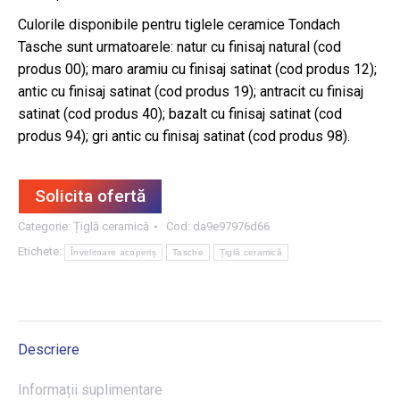
Culorile disponibile pentru tiglele ceramice Tondach
Tasche sunt urmatoarele: natur cu finisaj natural (cod
produs 00); maro aramiu cu finisaj satinat (cod produs 12);
antic cu finisaj satinat (cod produs 19); antracit cu finisaj
satinat (cod produs 40); bazalt cu finisaj satinat (cod
produs 94); gri antic cu finisaj satinat (cod produs 98).
Solicita ofertă
Categorie:
Țiglă ceramică
Cod:
da9e97976d66
Etichete:
Învelitoare acoperiș
Tasche
Țiglă ceramică
Descriere
Informații suplimentare