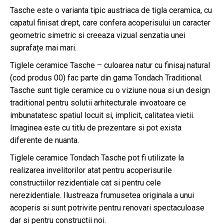
Tasche este o varianta tipic austriaca de tigla ceramica, cu
capatul finisat drept, care confera acoperisului un caracter
geometric simetric si creeaza vizual senzatia unei
suprafațe mai mari.
Tiglele ceramice Tasche – culoarea natur cu finisaj natural
(cod produs 00) fac parte din gama Tondach Traditional.
Tasche sunt tigle ceramice cu o viziune noua si un design
traditional pentru solutii arhitecturale invoatoare ce
imbunatatesc spatiul locuit si, implicit, calitatea vietii.
Imaginea este cu titlu de prezentare si pot exista
diferente de nuanta.
Tiglele ceramice Tondach Tasche pot fi utilizate la
realizarea invelitorilor atat pentru acoperisurile
constructiilor rezidentiale cat si pentru cele
nerezidentiale. Ilustreaza frumusetea originala a unui
acoperis si sunt potrivite pentru renovari spectaculoase
dar si pentru constructii noi.