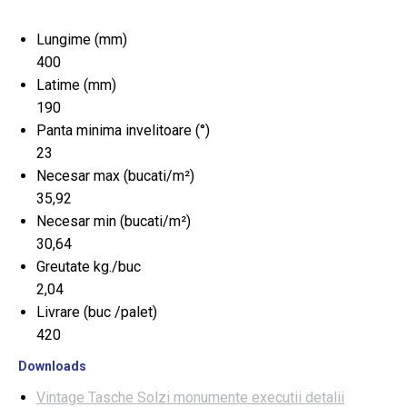
Lungime (mm)
400
Latime (mm)
190
Panta minima invelitoare (°)
23
Necesar max (bucati/m²)
35,92
Necesar min (bucati/m²)
30,64
Greutate kg./buc
2,04
Livrare (buc /palet)
420
Downloads
Vintage Tasche Solzi monumente executii detalii