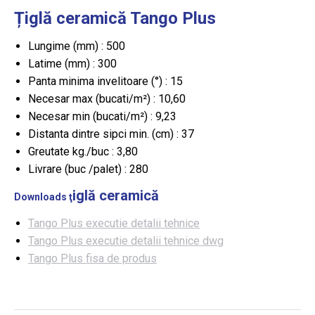
Țiglă ceramică Tango Plus
Lungime (mm) :
500
Latime (mm) :
300
Panta minima invelitoare (°) :
15
Necesar max (bucati/m²) :
10,60
Necesar min (bucati/m²) :
9,23
Distanta dintre sipci min. (cm) :
37
Greutate kg./buc :
3,80
Livrare (buc /palet) :
280
iglă ceramică
Downloads ţ
Tango Plus executie detalii tehnice
Tango Plus executie detalii tehnice dwg
Tango Plus fisa de produs