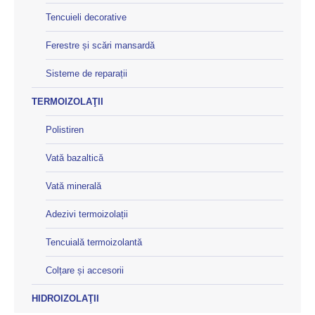
Tencuieli decorative
Ferestre și scări mansardă
Sisteme de reparații
TERMOIZOLAŢII
Polistiren
Vată bazaltică
Vată minerală
Adezivi termoizolații
Tencuială termoizolantă
Colțare și accesorii
HIDROIZOLAŢII