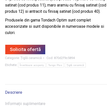
satinat (cod produs 11); maro aramiu cu finisaj satinat (cod
produs 12) si antracit cu finisaj satinat (cod produs 40).
Produsele din gama Tondach Optim sunt complet
accesorizate si sunt disponibile in numeroase modele si
culori.
Solicita ofertă
Categorie:
Țiglă ceramică
Cod:
870d2f9c5894
Etichete:
Învelitoare acoperiș
Tango Plus
Țiglă ceramică
Descriere
Informații suplimentare