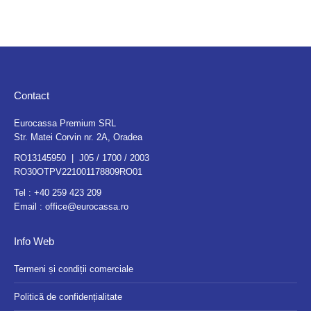
Contact
Eurocassa Premium SRL
Str. Matei Corvin nr. 2A, Oradea
RO13145950 | J05 / 1700 / 2003
RO30OTPV221001178809RO01
Tel :
+40 259 423 209
Email :
office@eurocassa.ro
Info Web
Termeni și condiții comerciale
Politică de confidențialitate