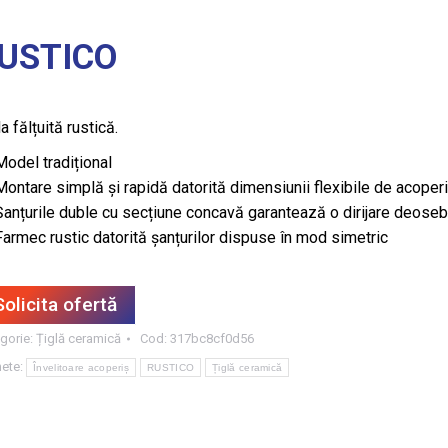
USTICO
a fălțuită rustică.
Model tradițional
Montare simplă și rapidă datorită dimensiunii flexibile de acoper
Șanțurile duble cu secțiune concavă garantează o dirijare deoseb
Farmec rustic datorită șanțurilor dispuse în mod simetric
Solicita ofertă
gorie:
Țiglă ceramică
Cod:
317bc8cf0d56
hete:
Învelitoare acoperiș
RUSTICO
Țiglă ceramică