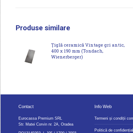
Produse similare
Țiglă ceramică Vintage gri antic,
400 x 190 mm (Tondach,
Wienerberger)
Contact
Info Web
Eurocassa Premium SRL
Termeni și condiții co
Str. Matei Corvin nr. 2A, Oradea
Politică de confidențial