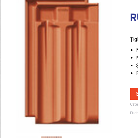
R
Țigl
Cate
Etic