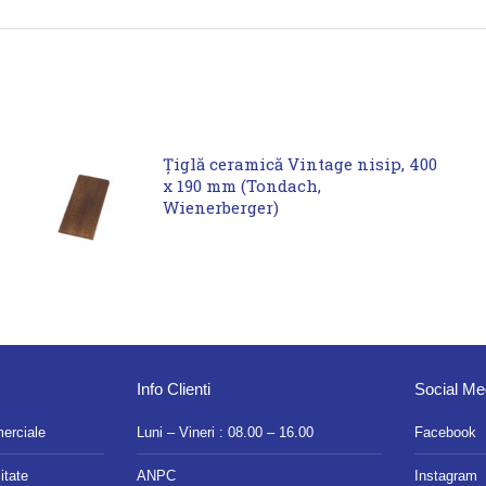
Țiglă ceramică Vintage nisip, 400
x 190 mm (Tondach,
Wienerberger)
Info Clienti
Social Me
merciale
Luni – Vineri : 08.00 – 16.00
Facebook
itate
ANPC
Instagram