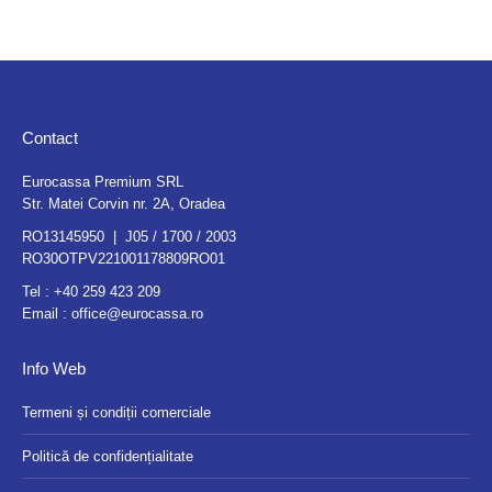
Contact
Eurocassa Premium SRL
Str. Matei Corvin nr. 2A, Oradea
RO13145950 | J05 / 1700 / 2003
RO30OTPV221001178809RO01
Tel :
+40 259 423 209
Email :
office@eurocassa.ro
Info Web
Termeni și condiții comerciale
Politică de confidențialitate