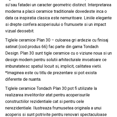
si/sau fatadei un caracter geometric distinct. Interpretarea
moderna a placii ceramice traditionale dovedeste inca o
data ca inspiratia clasica este nemuritoare. Liniile elegante
si drepte confera acoperisului o frumusete si un impact
vizual deosebit.
Tiglele ceramice Plan 30 – culoarea gri ardezie cu finisaj
satinat (cod produs 66) fac parte din gama Tondach
Design. Plan 30 sunt tigle ceramice cu o viziune noua si un
design modern pentru solutii arhitecturale invoatoare ce
imbunatatesc spatiul locuit si, implicit, calitatea vietii.
*Imaginea este cu titlu de prezentare si pot exista
diferente de nuanta.
Tiglele ceramice Tondach Plan 30 pot fi utilizate la
realizarea invelitorilor atat pentru acoperisurile
constructiilor rezidentiale cat si pentru cele
nerezidentiale. Ilustreaza frumusetea originala a unui
acoperis si sunt potrivite pentru renovari spectaculoase