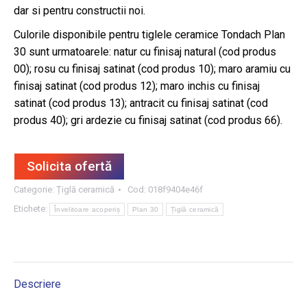
dar si pentru constructii noi.
Culorile disponibile pentru tiglele ceramice Tondach Plan
30 sunt urmatoarele: natur cu finisaj natural (cod produs
00); rosu cu finisaj satinat (cod produs 10); maro aramiu cu
finisaj satinat (cod produs 12); maro inchis cu finisaj
satinat (cod produs 13); antracit cu finisaj satinat (cod
produs 40); gri ardezie cu finisaj satinat (cod produs 66).
Solicita ofertă
Categorie:
Țiglă ceramică
Cod:
018f9404e46f
Etichete:
Învelitoare acoperiș
Plan 30
Țiglă ceramică
Descriere