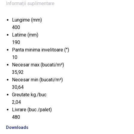
Informații suplimentare
Lungime (mm)
400
Latime (mm)
190
Panta minima invelitoare (°)
10
Necesar max (bucati/m²)
35,92
Necesar min (bucati/m²)
30,64
Greutate kg./buc
2,04
Livrare (buc /palet)
480
Downloads