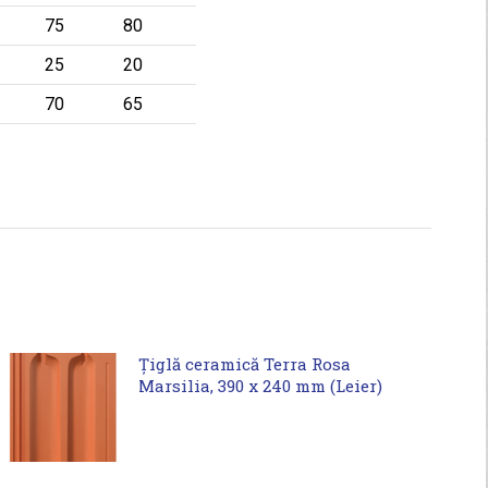
75
80
25
20
70
65
Țiglă ceramică Terra Rosa
Marsilia, 390 x 240 mm (Leier)