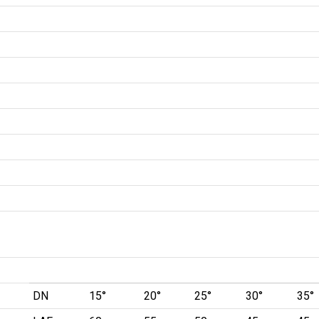
DN
15°
20°
25°
30°
35°