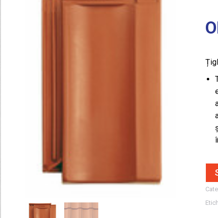
O
Țig
Cate
Etic