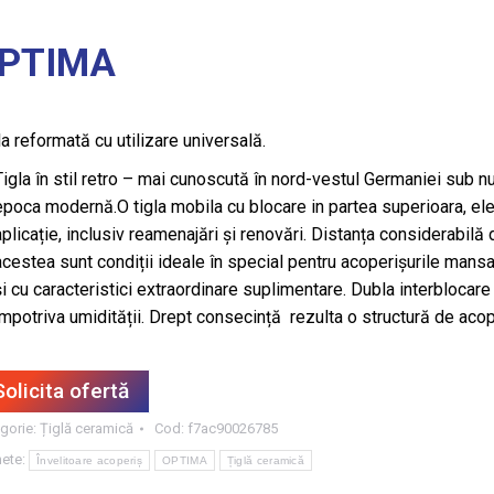
PTIMA
la reformată cu utilizare universală.
Tigla în stil retro – mai cunoscută în nord-vestul Germaniei sub n
epoca modernă.O tigla mobila cu blocare in partea superioara, ele
aplicație, inclusiv reamenajări și renovări. Distanța considerabilă 
acestea sunt condiții ideale în special pentru acoperișurile man
și cu caracteristici extraordinare suplimentare. Dubla interblocar
împotriva umidității. Drept consecință rezulta o structură de acop
Solicita ofertă
gorie:
Țiglă ceramică
Cod:
f7ac90026785
hete:
Învelitoare acoperiș
OPTIMA
Țiglă ceramică