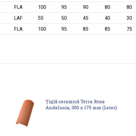
FLA
100
95
90
80
80
LAF
55
50
45
40
30
FLA
100
95
85
85
75
Țiglă ceramică Terra Rosa
Andalusia, 300 x 175 mm (Leier)