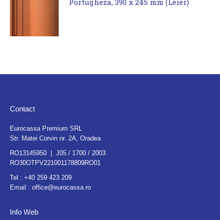
Portugheza, 390 x 245 mm (Leier)
Contact
Eurocassa Premium SRL
Str. Matei Corvin nr. 2A, Oradea
RO13145950 | J05 / 1700 / 2003
RO30OTPV221001178809RO01
Tel :
+40 259 423 209
Email :
office@eurocassa.ro
Info Web