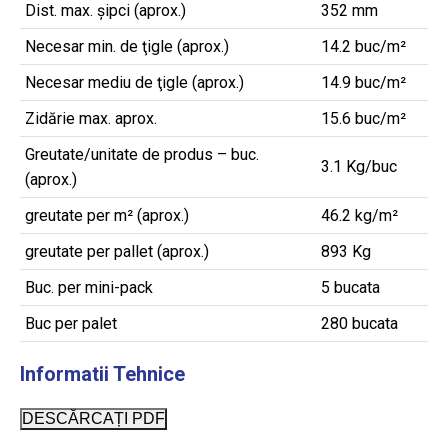
Dist. max. șipci (aprox.)
352 mm
Necesar min. de ţigle (aprox.)
14.2 buc/m²
Necesar mediu de ţigle (aprox.)
14.9 buc/m²
Zidărie max. aprox.
15.6 buc/m²
Greutate/unitate de produs – buc.
3.1 Kg/buc
(aprox.)
greutate per m² (aprox.)
46.2 kg/m²
greutate per pallet (aprox.)
893 Kg
Buc. per mini-pack
5 bucata
Buc per palet
280 bucata
Informatii Tehnice
DESCĂRCAȚI PDF