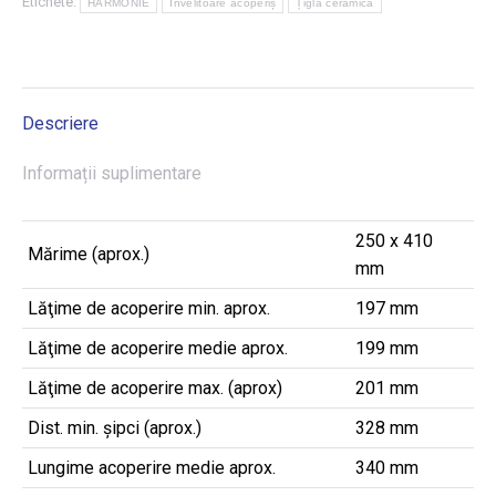
Etichete:
HARMONIE
Învelitoare acoperiș
Țiglă ceramică
Descriere
Informații suplimentare
250 x 410
Mărime (aprox.)
mm
Lăţime de acoperire min. aprox.
197 mm
Lăţime de acoperire medie aprox.
199 mm
Lăţime de acoperire max. (aprox)
201 mm
Dist. min. șipci (aprox.)
328 mm
Lungime acoperire medie aprox.
340 mm