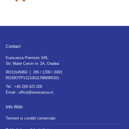
Contact
Eurocassa Premium SRL
Str. Matei Corvin nr. 2A, Oradea
RO13145950 | J05 / 1700 / 2003
RO30OTPV221001178809RO01
Tel :
+40 259 423 209
Email :
office@eurocassa.ro
Info Web
Termeni și condiții comerciale