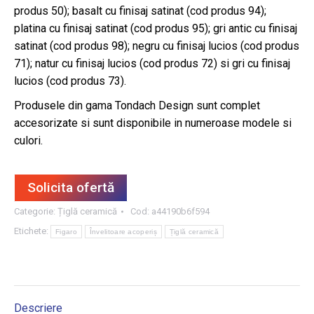
produs 50); basalt cu finisaj satinat (cod produs 94);
platina cu finisaj satinat (cod produs 95); gri antic cu finisaj
satinat (cod produs 98); negru cu finisaj lucios (cod produs
71); natur cu finisaj lucios (cod produs 72) si gri cu finisaj
lucios (cod produs 73).
Produsele din gama Tondach Design sunt complet
accesorizate si sunt disponibile in numeroase modele si
culori.
Solicita ofertă
Categorie:
Țiglă ceramică
Cod:
a44190b6f594
Etichete:
Figaro
Învelitoare acoperiș
Țiglă ceramică
Descriere