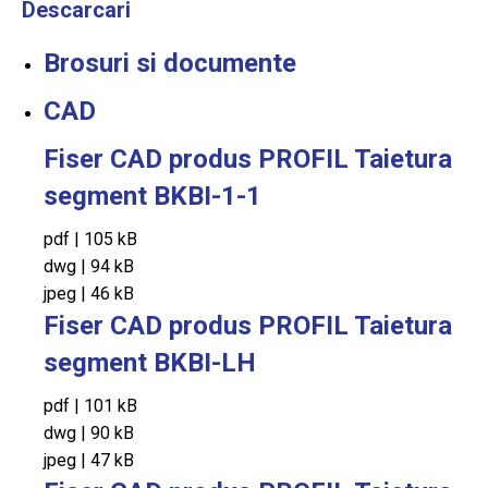
Descarcari
Brosuri si documente
CAD
Fiser CAD produs PROFIL Taietura
segment BKBI-1-1
pdf
|
105 kB
dwg
|
94 kB
jpeg
|
46 kB
Fiser CAD produs PROFIL Taietura
segment BKBI-LH
pdf
|
101 kB
dwg
|
90 kB
jpeg
|
47 kB