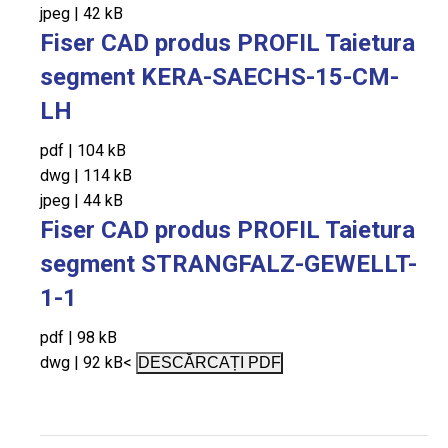
jpeg
|
42 kB
Fiser CAD produs PROFIL Taietura
segment KERA-SAECHS-15-CM-
LH
pdf
|
104 kB
dwg
|
114 kB
jpeg
|
44 kB
Fiser CAD produs PROFIL Taietura
segment STRANGFALZ-GEWELLT-
1-1
pdf
|
98 kB
dwg
|
92 kB
<
DESCĂRCAȚI PDF