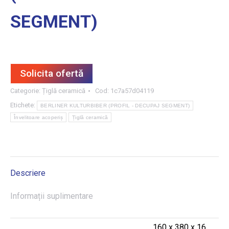
SEGMENT)
Solicita ofertă
Categorie:
Țiglă ceramică
Cod:
1c7a57d04119
Etichete:
BERLINER KULTURBIBER (PROFIL - DECUPAJ SEGMENT)
Învelitoare acoperiș
Țiglă ceramică
Descriere
Informații suplimentare
160 x 380 x 16