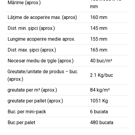
Mărime (aprox.)
mm
Lăţime de acoperire max. (aprox)
160 mm
Dist. min. șipci (aprox.)
145 mm
Lungime acoperire medie aprox.
155 mm
Dist. max. șipci (aprox.)
165 mm
Necesar mediu de ţigle (aprox.)
40 buc/m²
Greutate/unitate de produs – buc.
2.1 Kg/buc
(aprox.)
greutate per m² (aprox.)
84 kg/m²
greutate per pallet (aprox.)
1051 Kg
Buc. per mini-pack
6 bucata
Buc per palet
480 bucata