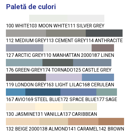
Paletă
de culori
100 WHITE
103 MOON WHITE
111 SILVER GREY
112 MEDIUM GREY
113 CEMENT GREY
114 ANTHRACITE
127 ARCTIC GREY
110 MANHATTAN 2000
187 LINEN
176 GREEN-GREY
174 TORNADO
125 CASTLE GREY
119 LONDON GREY
163 LIGHT LILAC
168 CERULEAN
167 AVIO
169 STEEL BLUE
172 SPACE BLUE
177 SAGE
130 JASMINE
131 VANILLA
137 CARIBBEAN
132 BEIGE 2000
138 ALMOND
141 CARAMEL
142 BROWN