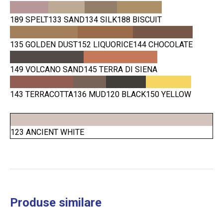
189 SPELT
133 SAND
134 SILK
188 BISCUIT
135 GOLDEN DUST
152 LIQUORICE
144 CHOCOLATE
149 VOLCANO SAND
145 TERRA DI SIENA
143 TERRACOTTA
136 MUD
120 BLACK
150 YELLOW
123 ANCIENT WHITE
Produse similare