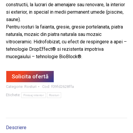
constructii, la lucrari de amenajare sau renovare, la interior
si exterior, in special in medii permanent umede (piscine,
saune).
Pentru rosturi la faianta, gresie, gresie portelanata, piatra
naturala, mozaic din piatra naturala sau mozaic
vitroceramic. Hidrofobizat, cu efect de respingere a apei –
tehnologie DropEffect® si rezistenta impotriva
mucegaiului – tehnologie BioBlock®.
Solicita ofertă
Categorie:
Rosturi
Cod:
f09fd2628ffa
Etichete:
Finisaj interior
Rosturi
Descriere