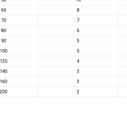
bax
strotherm)
60
8
70
7
80
6
90
5
100
5
120
4
140
3
160
3
200
2