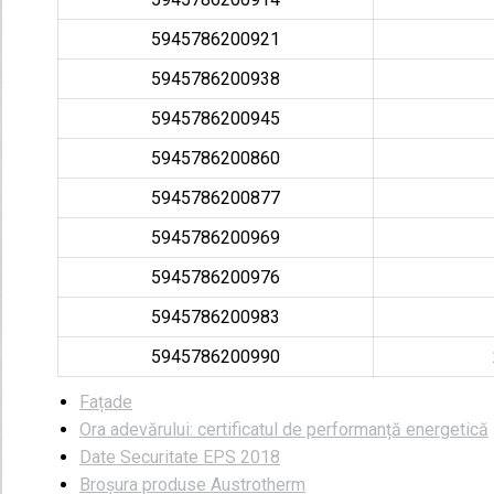
mp/
(Au
5945786200921
5945786200938
5945786200945
5945786200860
5945786200877
5945786200969
5945786200976
5945786200983
5945786200990
Fațade
Ora adevărului: certificatul de performanță energetică
Date Securitate EPS 2018
Broșura produse Austrotherm