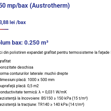
50 mp/bax (Austrotherm)
3,88
lei
/bax
lum bax: 0.250 m³
ci din polistiren expandat grafitat pentru termosisteme la fațade li
grafitat
porozitate deschisa
forma contururilor laterale: muchii drepte
dimesiuni placă: 1000 x 500 mm
suprafață placă: 0,5 m2
conductivitate termică: λ = 0,031 W/mK
rezistență la încovoiere: BS150 ≥ 150 kPa (15 t/m²)
rezistență la tracțiune: TR140 ≥ 140 kPa (14 t/m²)