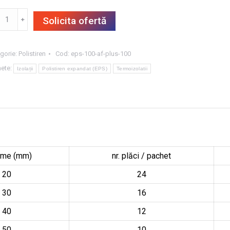
titate
﹢
Solicita ofertă
ci
stiren
andat
gorie:
Polistiren
Cod:
eps-100-af-plus-100
itat
hete:
Izolații
Polistiren expandat (EPS)
Termoizolatii
S
S,
ime (mm)
nr. plăci / pachet
20
24
30
16
40
12
0
50
10