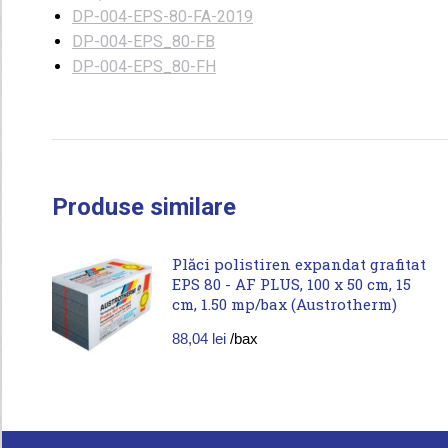
DP-004-EPS-80-FA-2019
DP-004-EPS_80-FB
DP-004-EPS_80-FH
Produse similare
Plăci polistiren expandat grafitat
EPS 80 - AF PLUS, 100 x 50 cm, 15
cm, 1.50 mp/bax (Austrotherm)
88,04
lei
/bax