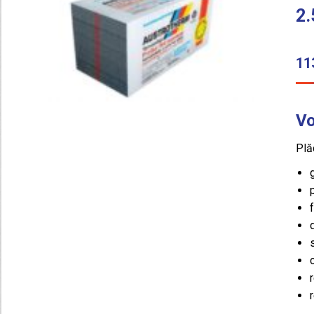
2.
11
Vo
Plă