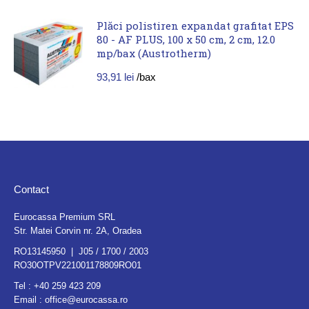
Plăci polistiren expandat grafitat EPS
80 - AF PLUS, 100 x 50 cm, 2 cm, 12.0
mp/bax (Austrotherm)
93,91
lei
/bax
Contact
Eurocassa Premium SRL
Str. Matei Corvin nr. 2A, Oradea
RO13145950 | J05 / 1700 / 2003
RO30OTPV221001178809RO01
Tel :
+40 259 423 209
Email :
office@eurocassa.ro