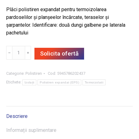
Plăci polistiren expandat pentru termoizolarea
pardoselilor și planșeelor încărcate, teraselor și
șarpantelor. Identificare: două dungi galbene pe laterala
pachetului
Cantitate
﹣
﹢
Solicita ofertă
Plăci
polistiren
expandat
Categorie:
Polistiren
Cod:
5945786202437
EPS
Etichete:
Izolații
Polistiren expandat (EPS)
Termoizolatii
-
A120,
100
x
Descriere
50
cm,
Informații suplimentare
8