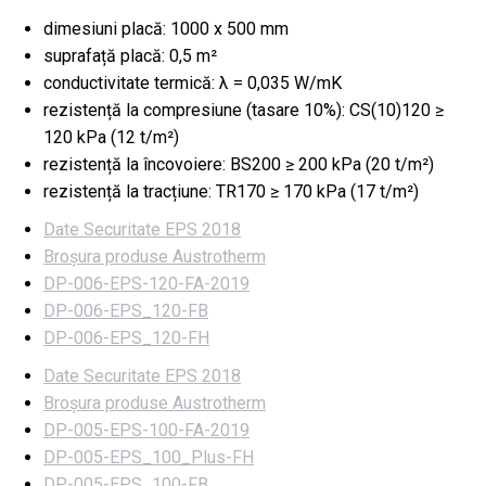
cm,
dimesiuni placă: 1000 x 500 mm
3
suprafață placă: 0,5 m²
mp/bax
conductivitate termică: λ = 0,035 W/mK
(Austrotherm)
rezistență la compresiune (tasare 10%): CS(10)120 ≥
120 kPa (12 t/m²)
rezistență la încovoiere: BS200 ≥ 200 kPa (20 t/m²)
rezistență la tracțiune: TR170 ≥ 170 kPa (17 t/m²)
Date Securitate EPS 2018
Broșura produse Austrotherm
DP-006-EPS-120-FA-2019
DP-006-EPS_120-FB
DP-006-EPS_120-FH
Date Securitate EPS 2018
Broșura produse Austrotherm
DP-005-EPS-100-FA-2019
DP-005-EPS_100_Plus-FH
DP-005-EPS_100-FB