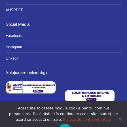
ANSPDCP
Social Media
Facebook
Instagram
Linkedin
Soluționare online litigii
Acest site folosește module cookie pentru conținut
personalizat. Dacă răsfoiți în continuare acest site, sunteți de
acord cu această utilizare.
Politica de confidențialitate
© 2024 Eurocassa - Toate drepturile rezervate.