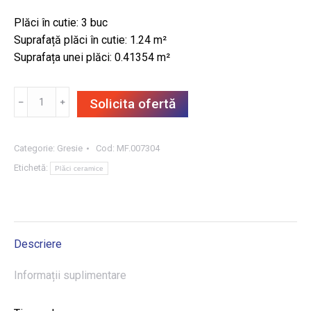
Plăci în cutie: 3 buc
Suprafață plăci în cutie: 1.24 m²
Suprafața unei plăci: 0.41354 m²
Cantitate
﹣
﹢
Solicita ofertă
GRESIE
WOOD
LAND
Categorie:
Gresie
Cod:
MF.007304
GREY
Etichetă:
Plăci ceramice
23X179.8,
1.24
m²/CUT
Descriere
Informații suplimentare