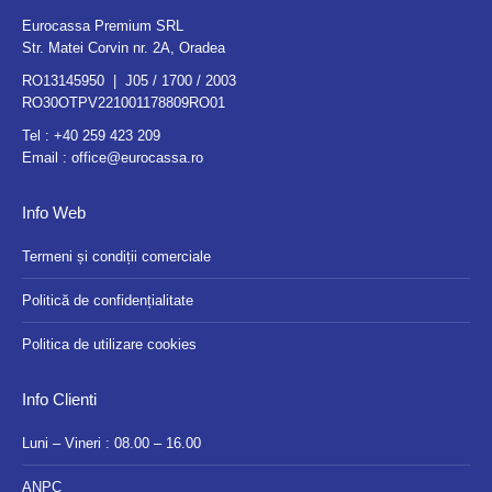
Eurocassa Premium SRL
Str. Matei Corvin nr. 2A, Oradea
RO13145950 | J05 / 1700 / 2003
RO30OTPV221001178809RO01
Tel :
+40 259 423 209
Email :
office@eurocassa.ro
Info Web
Termeni și condiții comerciale
Politică de confidențialitate
Politica de utilizare cookies
Info Clienti
Luni – Vineri : 08.00 – 16.00
ANPC