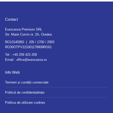
Contact
Eurocassa Premium SRL
Str. Matei Corvin nr. 2A, Oradea
RO13145950 | J05 / 1700 / 2003
RO30OTPV221001178809RO01
Tel :
+40 259 423 209
Email :
office@eurocassa.ro
Info Web
Termeni și condiții comerciale
Politică de confidențialitate
Politica de utilizare cookies