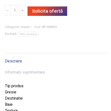
Cantitate
﹣
﹢
Solicita ofertă
GRESIE
WOOD
ESSENCE
Categorie:
Gresie
Cod:
MF.008033
NATURAL
Etichetă:
Plăci ceramice
20X1201.2
m²/CUT
Descriere
Informații suplimentare
Tip produs
Gresie
Destinatie
Baie
Textura