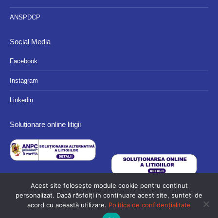
ANSPDCP
Social Media
Facebook
Instagram
Linkedin
Soluționare online litigii
Acest site folosește module cookie pentru conținut
personalizat. Dacă răsfoiți în continuare acest site, sunteți de
acord cu această utilizare.
Politica de confidențialitate
© 2024 Eurocassa - Toate drepturile rezervate.