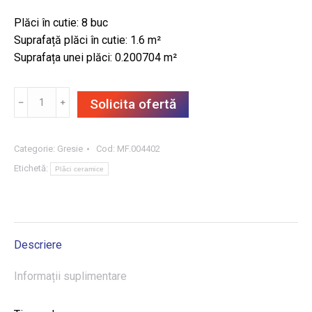
Plăci în cutie: 8 buc
Suprafață plăci în cutie: 1.6 m²
Suprafața unei plăci: 0.200704 m²
Cantitate
﹣
﹢
Solicita ofertă
GRESIE
WHITE
R1
Categorie:
Gresie
Cod:
MF.004402
44.8X44.81.6
Etichetă:
Plăci ceramice
m²/CUT
Descriere
Informații suplimentare