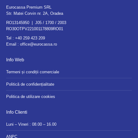
Eurocassa Premium SRL
Str. Matei Corvin nr. 2A, Oradea
RO13145950 | J05 / 1700 / 2003
RO30OTPV221001178809RO01
Tel :
+40 259 423 209
Email :
office@eurocassa.ro
Info Web
Termeni și condiții comerciale
Politică de confidențialitate
Politica de utilizare cookies
Info Clienti
Luni – Vineri : 08.00 – 16.00
ANPC