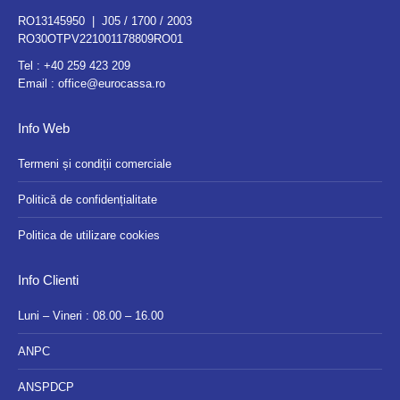
RO13145950 | J05 / 1700 / 2003
RO30OTPV221001178809RO01
Tel :
+40 259 423 209
Email :
office@eurocassa.ro
Info Web
Termeni și condiții comerciale
Politică de confidențialitate
Politica de utilizare cookies
Info Clienti
Luni – Vineri : 08.00 – 16.00
ANPC
ANSPDCP