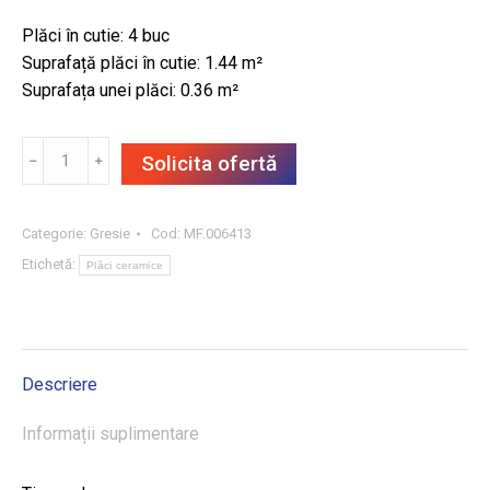
Plăci în cutie: 4 buc
Suprafață plăci în cutie: 1.44 m²
Suprafața unei plăci: 0.36 m²
Cantitate
﹣
﹢
Solicita ofertă
GRESIE
RIVIERA
WHITE
Categorie:
Gresie
Cod:
MF.006413
LAPP
Etichetă:
Plăci ceramice
60X60,
1.44
m²/CUT
Descriere
Informații suplimentare