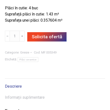
Plăci în cutie: 4 buc
Suprafață plăci în cutie: 1.43 m²
Suprafața unei plăci: 0.357604 m²
Cantitate
﹣
﹢
Solicita ofertă
GRESIE
INDUSTRIO
GREY
Categorie:
Gresie
Cod:
MF.005349
59.8X59.8,
Etichetă:
Plăci ceramice
1.43
m²/CUT
Descriere
Informații suplimentare