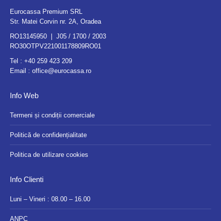
Eurocassa Premium SRL
Str. Matei Corvin nr. 2A, Oradea
RO13145950 | J05 / 1700 / 2003
RO30OTPV221001178809RO01
Tel :
+40 259 423 209
Email :
office@eurocassa.ro
Info Web
Termeni și condiții comerciale
Politică de confidențialitate
Politica de utilizare cookies
Info Clienti
Luni – Vineri : 08.00 – 16.00
ANPC