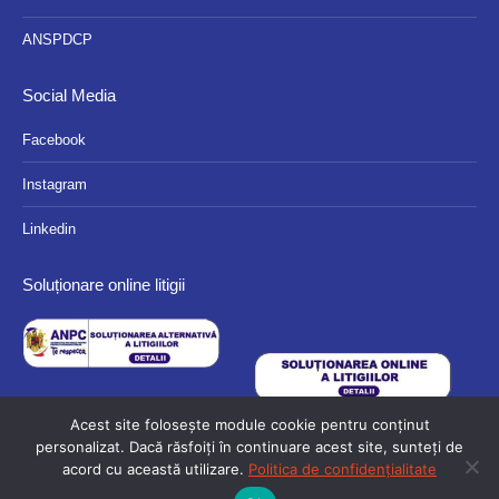
ANSPDCP
Social Media
Facebook
Instagram
Linkedin
Soluționare online litigii
Acest site folosește module cookie pentru conținut
personalizat. Dacă răsfoiți în continuare acest site, sunteți de
acord cu această utilizare.
Politica de confidențialitate
© 2024 Eurocassa - Toate drepturile rezervate.