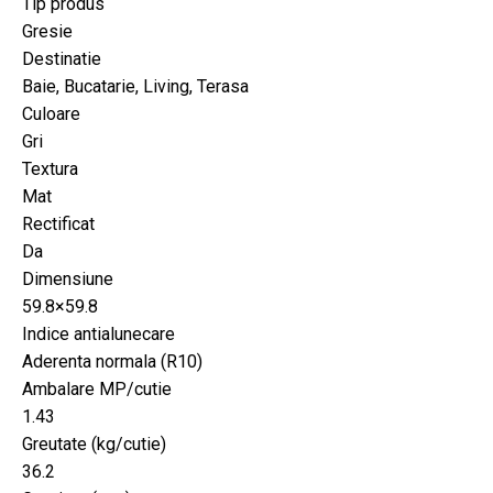
Tip produs
Gresie
Destinatie
Baie, Bucatarie, Living, Terasa
Culoare
Gri
Textura
Mat
Rectificat
Da
Dimensiune
59.8×59.8
Indice antialunecare
Aderenta normala (R10)
Ambalare MP/cutie
1.43
Greutate (kg/cutie)
36.2