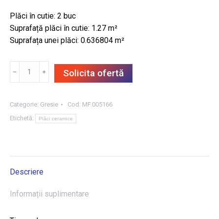
Plăci în cutie: 2 buc
Suprafață plăci în cutie: 1.27 m²
Suprafața unei plăci: 0.636804 m²
Cantitate
﹣
﹢
Solicita ofertă
GRESIE
INDUSTRIO
GRAPHITE
Categorie:
Gresie
Cod:
MF.005166
79.8X79.8,
Etichetă:
Plăci ceramice
1.27
m²/CUT
Descriere
Informații suplimentare