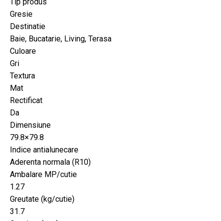
Tip produs
Gresie
Destinatie
Baie, Bucatarie, Living, Terasa
Culoare
Gri
Textura
Mat
Rectificat
Da
Dimensiune
79.8×79.8
Indice antialunecare
Aderenta normala (R10)
Ambalare MP/cutie
1.27
Greutate (kg/cutie)
31.7