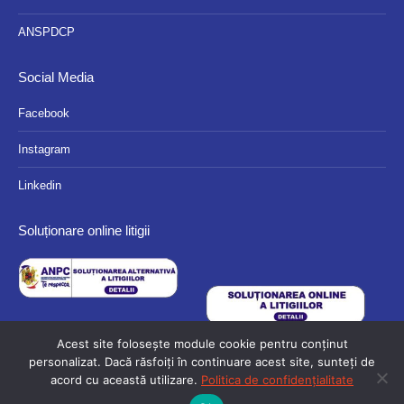
ANSPDCP
Social Media
Facebook
Instagram
Linkedin
Soluționare online litigii
Acest site folosește module cookie pentru conținut
personalizat. Dacă răsfoiți în continuare acest site, sunteți de
acord cu această utilizare.
Politica de confidențialitate
© 2024 Eurocassa - Toate drepturile rezervate.