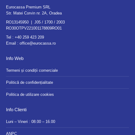
Eurocassa Premium SRL
Str. Matei Corvin nr. 2A, Oradea
RO13145950 | J05 / 1700 / 2003
RO30OTPV221001178809RO01
Tel :
+40 259 423 209
Email :
office@eurocassa.ro
Info Web
Termeni și condiții comerciale
Politică de confidențialitate
Politica de utilizare cookies
Info Clienti
Luni – Vineri : 08.00 – 16.00
ANPC