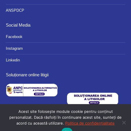
ANSPDCP
Social Media
Facebook
Instagram
Linkedin
Soluționare online litigii
Acest site folosește module cookie pentru conținut
personalizat. Dacă răsfoiți în continuare acest site, sunteți de
acord cu această utilizare.
Politica de confidențialitate
© 2024 Eurocassa - Toate drepturile rezervate.