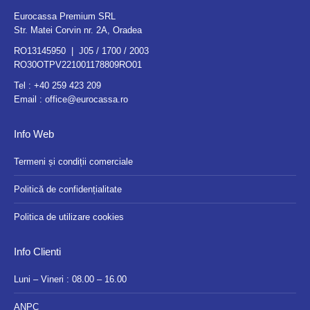
Eurocassa Premium SRL
Str. Matei Corvin nr. 2A, Oradea
RO13145950 | J05 / 1700 / 2003
RO30OTPV221001178809RO01
Tel :
+40 259 423 209
Email :
office@eurocassa.ro
Info Web
Termeni și condiții comerciale
Politică de confidențialitate
Politica de utilizare cookies
Info Clienti
Luni – Vineri : 08.00 – 16.00
ANPC