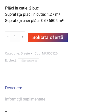
Plăci în cutie: 2 buc
Suprafață plăci în cutie: 1.27 m²
Suprafața unei plăci: 0.636804 m²
Cantitate
﹣
﹢
Solicita ofertă
GRESIE
INDUSTRIO
DARK
Categorie:
Gresie
Cod:
MF.005126
BROWN
Etichetă:
Plăci ceramice
79.8X79.8,
1.27
m²/CUT
Descriere
Informații suplimentare