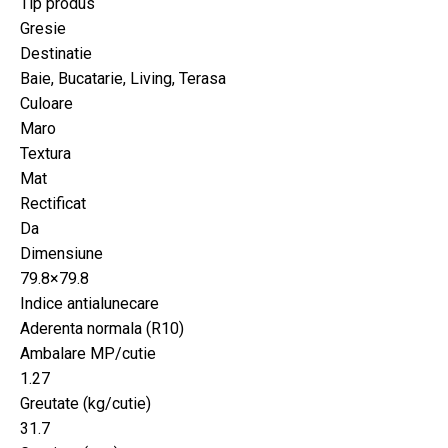
Tip produs
Gresie
Destinatie
Baie, Bucatarie, Living, Terasa
Culoare
Maro
Textura
Mat
Rectificat
Da
Dimensiune
79.8×79.8
Indice antialunecare
Aderenta normala (R10)
Ambalare MP/cutie
1.27
Greutate (kg/cutie)
31.7