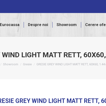
assa
Despre noi
Showroom
Cerere ofertă
Eurocassa
Despre noi
Showroom
Cerere ofe
 WIND LIGHT MATT RETT, 60X60,
e here:
Showroom
Gresie
GRESIE GREY WIND LIGHT MATT RETT, 60X60, 1.44
RESIE GREY WIND LIGHT MATT RETT, 60