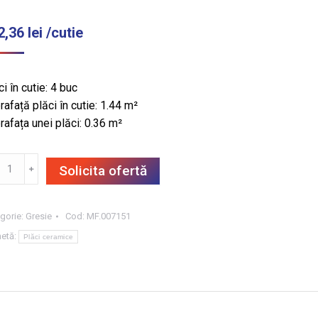
2,36
lei
/cutie
i în cutie: 4 buc
rafață plăci în cutie: 1.44 m²
rafața unei plăci: 0.36 m²
titate
﹢
Solicita ofertă
SIE
EY
ND
gorie:
Gresie
Cod:
MF.007151
HT
hetă:
Plăci ceramice
TT
T,
60,
4