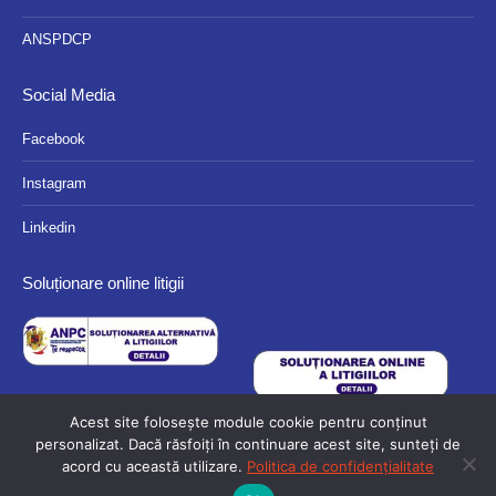
ANSPDCP
Social Media
Facebook
Instagram
Linkedin
Soluționare online litigii
Acest site folosește module cookie pentru conținut
personalizat. Dacă răsfoiți în continuare acest site, sunteți de
acord cu această utilizare.
Politica de confidențialitate
© 2024 Eurocassa - Toate drepturile rezervate.