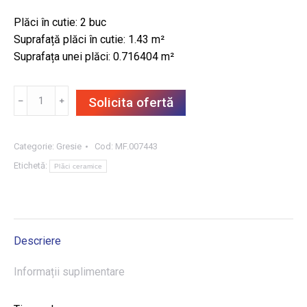
Plăci în cutie: 2 buc
Suprafață plăci în cutie: 1.43 m²
Suprafața unei plăci: 0.716404 m²
Cantitate
﹣
﹢
Solicita ofertă
GRESIE
GRAND
CAVE
Categorie:
Gresie
Cod:
MF.007443
WHITE
Etichetă:
Plăci ceramice
STR
59.8X119.8,
1.43
m²/CUT
Descriere
Informații suplimentare