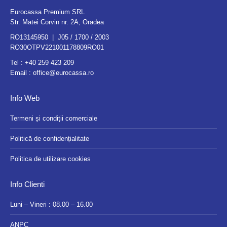
Eurocassa Premium SRL
Str. Matei Corvin nr. 2A, Oradea
RO13145950 | J05 / 1700 / 2003
RO30OTPV221001178809RO01
Tel :
+40 259 423 209
Email :
office@eurocassa.ro
Info Web
Termeni și condiții comerciale
Politică de confidențialitate
Politica de utilizare cookies
Info Clienti
Luni – Vineri : 08.00 – 16.00
ANPC