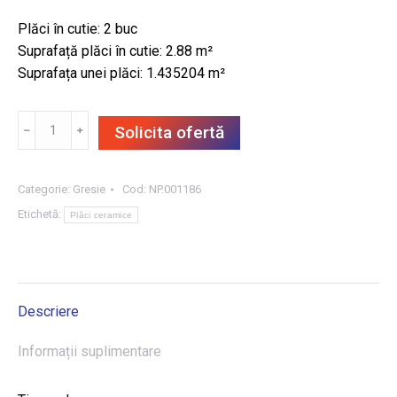
Plăci în cutie: 2 buc
Suprafață plăci în cutie: 2.88 m²
Suprafața unei plăci: 1.435204 m²
Cantitate
﹣
﹢
Solicita ofertă
GRESIE
GRAND
CAVE
Categorie:
Gresie
Cod:
NP.001186
GREY
Etichetă:
Plăci ceramice
STR
119.8X119.8,
2.88
m²/CUT
Descriere
Informații suplimentare