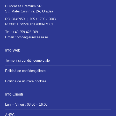
Eurocassa Premium SRL
Str. Matei Corvin nr. 2A, Oradea
RO13145950 | J05 / 1700 / 2003
RO30OTPV221001178809RO01
Tel :
+40 259 423 209
Email :
office@eurocassa.ro
Info Web
Termeni și condiții comerciale
Politică de confidențialitate
Politica de utilizare cookies
Info Clienti
Luni – Vineri : 08.00 – 16.00
ANPC