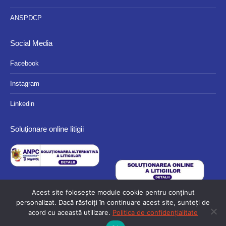
ANSPDCP
Social Media
Facebook
Instagram
Linkedin
Soluționare online litigii
Acest site folosește module cookie pentru conținut
personalizat. Dacă răsfoiți în continuare acest site, sunteți de
acord cu această utilizare.
Politica de confidențialitate
© 2024 Eurocassa - Toate drepturile rezervate.