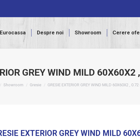
assa
Despre noi
Showroom
Cerere ofertă
Eurocassa
Despre noi
Showroom
Cerere ofe
RIOR GREY WIND MILD 60X60X2 ,
e here:
Showroom
Gresie
GRESIE EXTERIOR GREY WIND MILD 60X60X2 , 0.72
RESIE EXTERIOR GREY WIND MILD 60X60