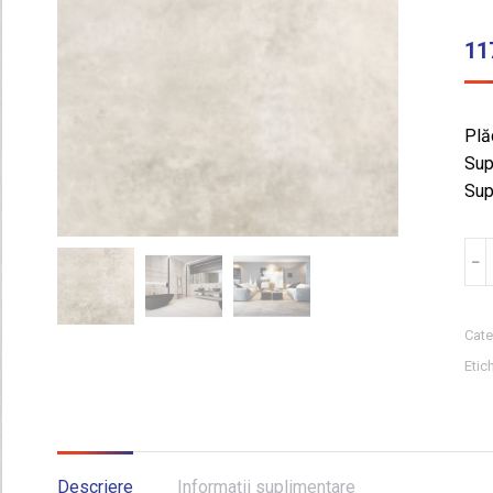
11
Plăc
Sup
Sup
Can
﹣
GRE
EX
GR
Cate
WI
Etic
MI
60
,
0.7
Descriere
Informații suplimentare