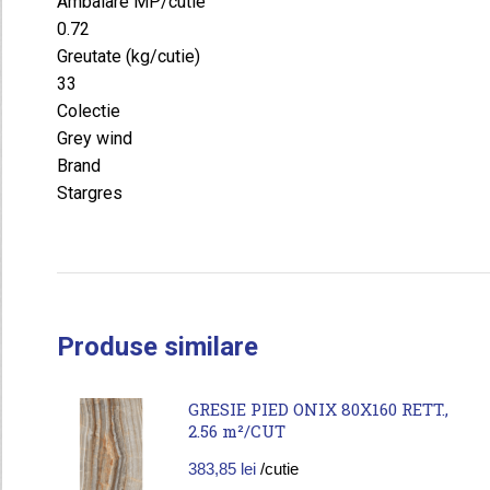
Ambalare MP/cutie
0.72
Greutate (kg/cutie)
33
Colectie
Grey wind
Brand
Stargres
Produse similare
GRESIE PIED ONIX 80X160 RETT.,
2.56 m²/CUT
383,85
lei
/cutie