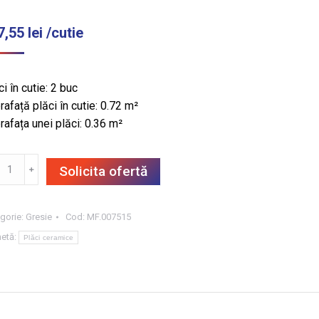
7,55
lei
/cutie
i în cutie: 2 buc
rafață plăci în cutie: 0.72 m²
rafața unei plăci: 0.36 m²
titate
﹢
Solicita ofertă
SIE
TERIOR
EY
gorie:
Gresie
Cod:
MF.007515
ND
hetă:
Plăci ceramice
LD
X60X2
2