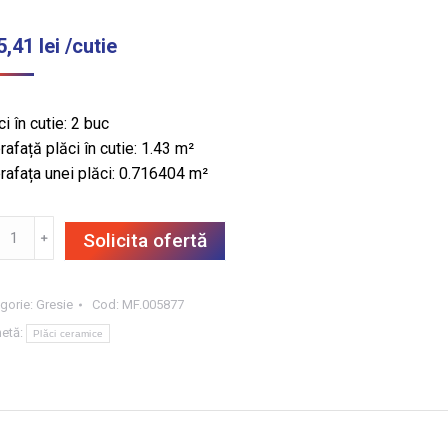
5,41
lei
/cutie
i în cutie: 2 buc
rafață plăci în cutie: 1.43 m²
rafața unei plăci: 0.716404 m²
titate
﹢
Solicita ofertă
SIE
OXY
EY
gorie:
Gresie
Cod:
MF.005877
hetă:
Plăci ceramice
,
8X119.8,
3
/CUT