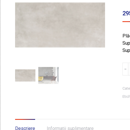
29
Plăc
Sup
Sup
Can
﹣
GRE
EP
GR
Cate
1
Etic
POL
59.
1.4
m²
Descriere
Informații suplimentare