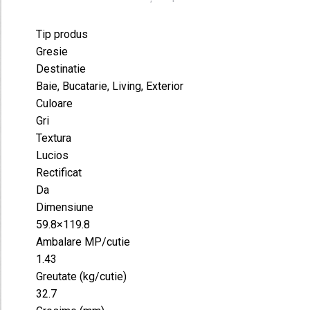
Tip produs
Gresie
Destinatie
Baie, Bucatarie, Living, Exterior
Culoare
Gri
Textura
Lucios
Rectificat
Da
Dimensiune
59.8×119.8
Ambalare MP/cutie
1.43
Greutate (kg/cutie)
32.7