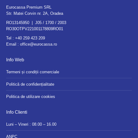
Eurocassa Premium SRL
Str. Matei Corvin nr. 2A, Oradea
RO13145950 | J05 / 1700 / 2003
RO30OTPV221001178809RO01
Tel :
+40 259 423 209
Email :
office@eurocassa.ro
Info Web
Termeni și condiții comerciale
Politică de confidențialitate
Politica de utilizare cookies
Info Clienti
Luni – Vineri : 08.00 – 16.00
ANPC