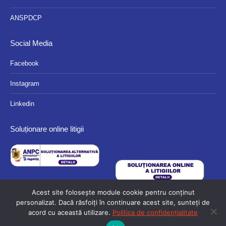
ANSPDCP
Social Media
Facebook
Instagram
Linkedin
Soluționare online litigii
Acest site folosește module cookie pentru conținut
personalizat. Dacă răsfoiți în continuare acest site, sunteți de
acord cu această utilizare.
Politica de confidențialitate
© 2024 Eurocassa - Toate drepturile rezervate.