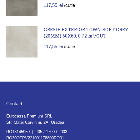
117,55
lei
/cutie
GRESIE EXTERIOR TOWN SOFT GREY
(20MM) 60X60, 0.72 m²/CUT
117,55
lei
/cutie
Contact
Eurocassa Premium SRL
Str. Matei Corvin nr. 2A, Oradea
RO13145950 | J05 / 1700 / 2003
RO30OTPV221001178809RO01