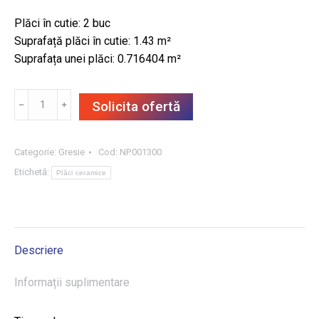
Plăci în cutie: 2 buc
Suprafață plăci în cutie: 1.43 m²
Suprafața unei plăci: 0.716404 m²
Cantitate
﹣
﹢
Solicita ofertă
GRESIE
DUKE
STONE
Categorie:
Gresie
Cod:
NP.001300
POL
Etichetă:
Plăci ceramice
59.8X119.8,
1.43
m²/CUT
Descriere
Informații suplimentare