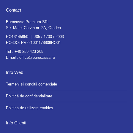
Contact
Eurocassa Premium SRL
Str. Matei Corvin nr. 2A, Oradea
RO13145950 | J05 / 1700 / 2003
RO30OTPV221001178809RO01
Tel :
+40 259 423 209
Email :
office@eurocassa.ro
Info Web
Termeni și condiții comerciale
Politică de confidențialitate
Politica de utilizare cookies
Info Clienti