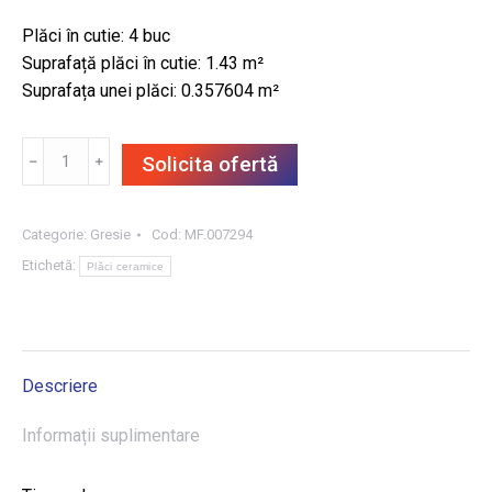
Plăci în cutie: 4 buc
Suprafață plăci în cutie: 1.43 m²
Suprafața unei plăci: 0.357604 m²
Cantitate
﹣
﹢
Solicita ofertă
GRESIE
CIELO
E
Categorie:
Gresie
Cod:
MF.007294
TERRA
Etichetă:
Plăci ceramice
SABBIA
MAT
59.8X59.8,
1.43
Descriere
m²/CUT
Informații suplimentare