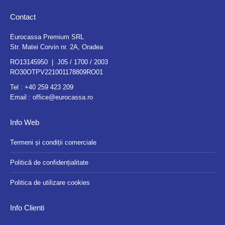
Contact
Eurocassa Premium SRL
Str. Matei Corvin nr. 2A, Oradea
RO13145950 | J05 / 1700 / 2003
RO30OTPV221001178809RO01
Tel :
+40 259 423 209
Email :
office@eurocassa.ro
Info Web
Termeni și condiții comerciale
Politică de confidențialitate
Politica de utilizare cookies
Info Clienti