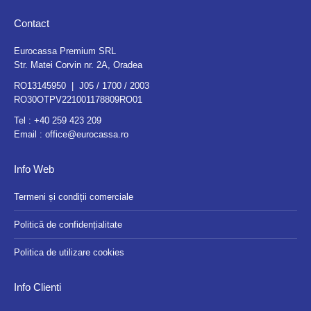
Contact
Eurocassa Premium SRL
Str. Matei Corvin nr. 2A, Oradea
RO13145950 | J05 / 1700 / 2003
RO30OTPV221001178809RO01
Tel :
+40 259 423 209
Email :
office@eurocassa.ro
Info Web
Termeni și condiții comerciale
Politică de confidențialitate
Politica de utilizare cookies
Info Clienti