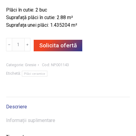
Plăci în cutie: 2 buc
Suprafață plăci în cutie: 2.88 m²
Suprafața unei plăci: 1.435204 m²
Cantitate
﹣
﹢
Solicita ofertă
GRESIE
CIELO
E
Categorie:
Gresie
Cod:
NP.001143
TERRA
Etichetă:
Plăci ceramice
GRIGGIO
MAT
119.8X119.8,
2.88
Descriere
m²/CUT
Informații suplimentare