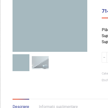
71
Plăc
Sup
Sup
Can
﹣
GRE
CIE
E
Cate
TE
Etic
BL
MA
119
2.8
Descriere
Informații suplimentare