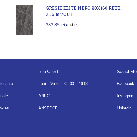
GRESIE ELITE NERO 80X160 RETT.,
2.56 m²/CUT
383,85
lei
/cutie
Info Clienti
Social Me
merciale
Luni – Vineri : 08.00 – 16.00
Facebook
itate
ANPC
Instagram
ookies
ANSPDCP
Linkedin