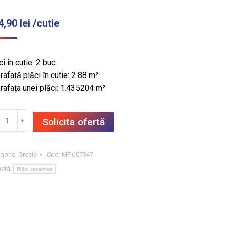
4,90
lei
/cutie
i în cutie: 2 buc
rafață plăci în cutie: 2.88 m²
rafața unei plăci: 1.435204 m²
titate
﹢
Solicita ofertă
SIE
LO
gorie:
Gresie
Cod:
MF.007347
RRA
hetă:
Plăci ceramice
UE
T
.8X119.8,
8