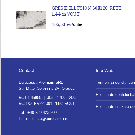
GRESIE ILLUSION 60X120, RETT.,
1.44 m²/CUT
165,53
lei
/cutie
Contact
Info Web
Eurocassa Premium SRL
Termeni și condiții co
Str. Matei Corvin nr. 2A, Oradea
Politică de confidențial
RO13145950 | J05 / 1700 / 2003
RO30OTPV221001178809RO01
Politica de utilizare c
Tel :
+40 259 423 209
Email :
office@eurocassa.ro