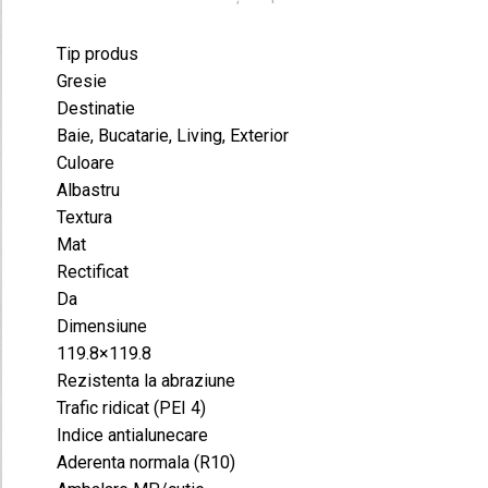
m²
Tip produs
Gresie
Destinatie
Baie, Bucatarie, Living, Exterior
Culoare
Albastru
Textura
Mat
Rectificat
Da
Dimensiune
119.8×119.8
Rezistenta la abraziune
Trafic ridicat (PEI 4)
Indice antialunecare
Aderenta normala (R10)