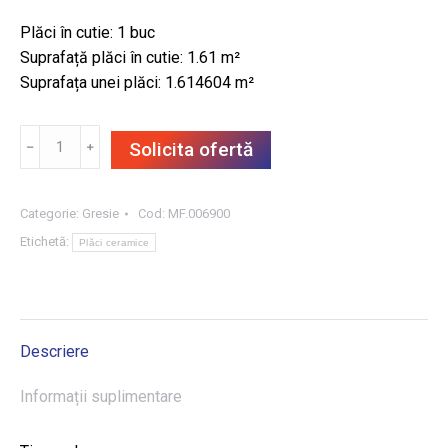
Plăci în cutie: 1 buc
Suprafață plăci în cutie: 1.61 m²
Suprafața unei plăci: 1.614604 m²
Cantitate
﹣
﹢
Solicita ofertă
GRESIE
BARRO
NERO
Categorie:
Gresie
Cod:
MF.006900
REKT.
Etichetă:
Plăci ceramice
MAT.
89.8X179.8,
1.61
m²/CUT
Descriere
Informații suplimentare