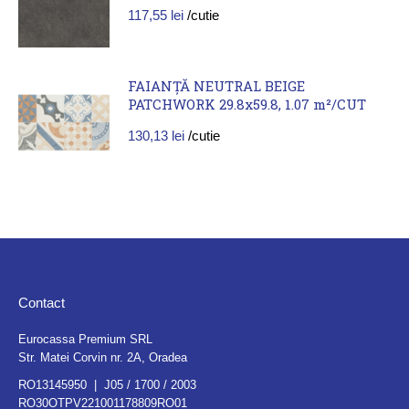
117,55
lei
/cutie
FAIANȚĂ NEUTRAL BEIGE
PATCHWORK 29.8x59.8, 1.07 m²/CUT
130,13
lei
/cutie
Contact
Eurocassa Premium SRL
Str. Matei Corvin nr. 2A, Oradea
RO13145950 | J05 / 1700 / 2003
RO30OTPV221001178809RO01