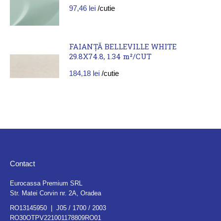
97,46
lei
/cutie
FAIANȚĂ BELLEVILLE WHITE
29.8X74.8, 1.34 m²/CUT
184,18
lei
/cutie
Contact
Eurocassa Premium SRL
Str. Matei Corvin nr. 2A, Oradea
RO13145950 | J05 / 1700 / 2003
RO30OTPV221001178809RO01