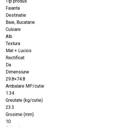
Tip produs
Faianta
Destinatie
Baie, Bucatarie
Culoare
Alb
Textura
Mat + Lucios
Rectificat
Da
Dimensiune
29.8×74.8
Ambalare MP/cutie
1.34
Greutate (kg/cutie)
23.3
Grosime (mm)
10