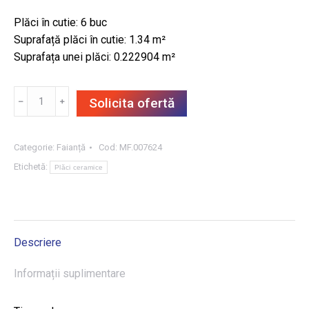
Plăci în cutie: 6 buc
Suprafață plăci în cutie: 1.34 m²
Suprafața unei plăci: 0.222904 m²
Cantitate
﹣
﹢
Solicita ofertă
FAIANȚĂ
PERLA
WHITE
Categorie:
Faianță
Cod:
MF.007624
29.8X74.8,
Etichetă:
Plăci ceramice
1.34
m²/CUT
Descriere
Informații suplimentare