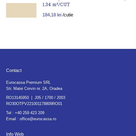
1.34 m²/CUT
184,18
lei
/cutie
Contact
Eurocassa Premium SRL
Str. Matei Corvin nr. 2A, Oradea
RO13145950 | J05 / 1700 / 2003
RO30OTPV221001178809RO01
Tel :
+40 259 423 209
Email :
office@eurocassa.ro
Info Web