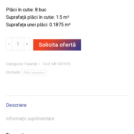
Plăci în cutie: 8 buc
Suprafață plăci în cutie: 1.5 m²
Suprafața unei plăci: 0.1875 m²
Cantitate
﹣
﹢
Solicita ofertă
FAIANȚĂ
JAVA
BLACK
Categorie:
Faianță
Cod:
MF.001970
25X75,
Etichetă:
Plăci ceramice
1.5
m²/CUT
Descriere
Informații suplimentare