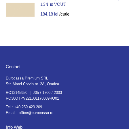
1.34 m²/CUT
184,18
lei
/cutie
Contact
Eurocassa Premium SRL
Str. Matei Corvin nr. 2A, Oradea
RO13145950 | J05 / 1700 / 2003
RO30OTPV221001178809RO01
Tel :
+40 259 423 209
Email :
office@eurocassa.ro
Info Web