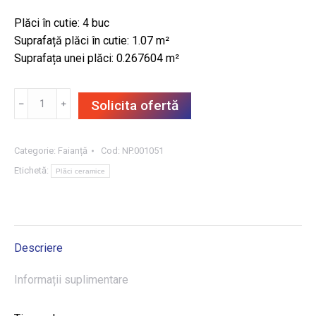
Plăci în cutie: 4 buc
Suprafață plăci în cutie: 1.07 m²
Suprafața unei plăci: 0.267604 m²
Cantitate
﹣
﹢
Solicita ofertă
FAIANȚĂ
INDUSTRIAL
CHIC
Categorie:
Faianță
Cod:
NP.001051
GRAFIT
Etichetă:
Plăci ceramice
29.8X89.8
,
1.07
m²/CUT
Descriere
Informații suplimentare